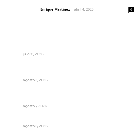
El peatón y la ciudad
Enrique Martínez
-
abril 4, 2025
Letras del director
0
Lo más popular
Brinda el DIF asistencia alimentaria en las Olimpiadas de
Oro 2026
NAYARIT
julio 31, 2026
Fortalecen atención social con nuevas sedes para la
niñez nayarita
NAYARIT
agosto 3, 2026
Impulsan proyectos productivos con créditos a tasa
cero de interés
NAYARIT
agosto 7, 2026
Preparan la Feria de Regreso a Clases
NAYARIT
agosto 6, 2026
Fortalecen formación de profesionales de la salud en el