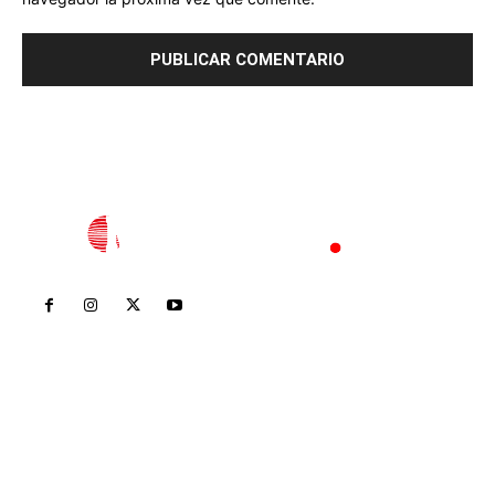
Inicio
Nayarit
Nacional
Policiaca
Opinión
Deportes
Edición Impresa
Sociales
Meridiano Vallarta
Contáctanos