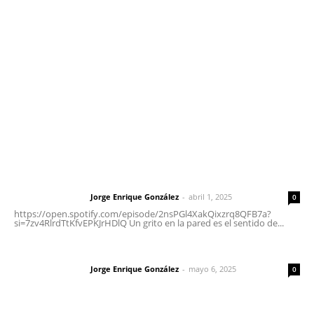
meridianoredacción@gmail.com
Tels. 3112143809 | 3112103211
Oficinas Generales: Av. Independencia #355, Tepic,
Nayarit
Letras del Director
Letras del director | Un grito en la pared
Jorge Enrique González
-
abril 1, 2025
Letras del director
0
https://open.spotify.com/episode/2nsPGl4XakQixzrq8QFB7a?
si=7zv4RlrdTtKfvEPKJrHDlQ Un grito en la pared es el sentido de...
Las vacas de Huajimic
Jorge Enrique González
-
mayo 6, 2025
Letras del director
0