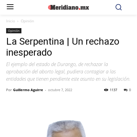
Inicio
Opinión
Opinión
La Serpentina | Un rechazo
inesperado
El ejemplo del estado de Durango, de rechazar la
aprobación del aborto legal, pudiera contagiar a las
entidades que tienen pendiente este asunto en su legislación.
Por
Guillermo Aguirre
-
octubre 7, 2022
1137
0