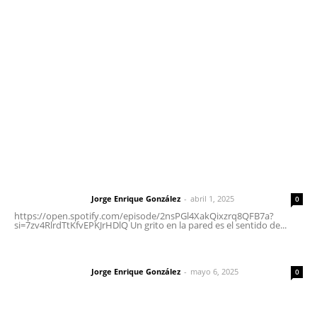
meridianoredacción@gmail.com
Tels. 3112143809 | 3112103211
Oficinas Generales: Av. Independencia #355, Tepic,
Nayarit
Letras del Director
Letras del director | Un grito en la pared
Jorge Enrique González
-
abril 1, 2025
Letras del director
0
https://open.spotify.com/episode/2nsPGl4XakQixzrq8QFB7a?
si=7zv4RlrdTtKfvEPKJrHDlQ Un grito en la pared es el sentido de...
Las vacas de Huajimic
Jorge Enrique González
-
mayo 6, 2025
Letras del director
0