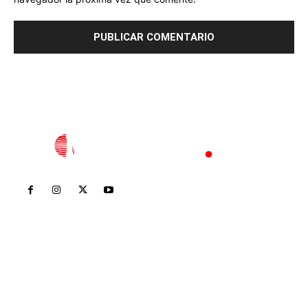
Inicio
Nayarit
Nacional
Policiaca
Opinión
Deportes
Edición Impresa
Sociales
Meridiano Vallarta
Contáctanos