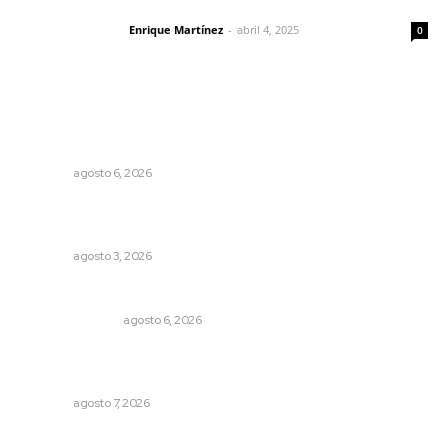
El peatón y la ciudad
Enrique Martínez
-
abril 4, 2025
Letras del director
0
Lo más popular
Promueven igualdad de derechos para personas con
discapacidad
NAYARIT
agosto 6, 2026
Promueven riqueza natural y rituales ancestrales en el
municipio de Ruiz
NAYARIT
agosto 3, 2026
Edición impresa 06 de agosto de 2026
EDICIÓN IMPRESA
agosto 6, 2026
Fortalecen bienestar social con brigadas integrales en
Tecuala
NAYARIT
agosto 7, 2026
La Princesa Mololoa y el tóxico que se convirtió en