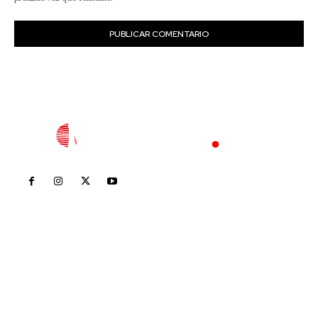
Inicio
Nayarit
Nacional
Policiaca
Opinión
Deportes
Edición Impresa
Sociales
Meridiano Vallarta
Contáctanos
meridianoredacción@gmail.com