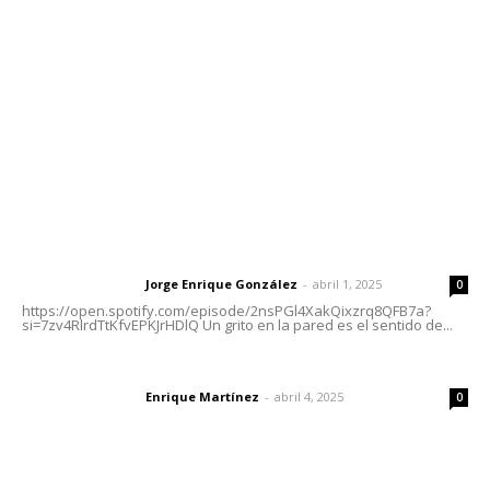
Tels. 3112143809 | 3112103211
Oficinas Generales: Av. Independencia #355, Tepic,
Nayarit
Letras del Director
Letras del director | Un grito en la pared
Jorge Enrique González
-
abril 1, 2025
Letras del director
0
https://open.spotify.com/episode/2nsPGl4XakQixzrq8QFB7a?
si=7zv4RlrdTtKfvEPKJrHDlQ Un grito en la pared es el sentido de...
El peatón y la ciudad
Enrique Martínez
-
abril 4, 2025
Letras del director
0
Las vacas de Huajimic