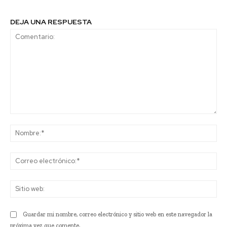
DEJA UNA RESPUESTA
Comentario:
No
Co
ele
Sit
we
Guardar mi nombre, correo electrónico y sitio web en este navegador la
próxima vez que comente.