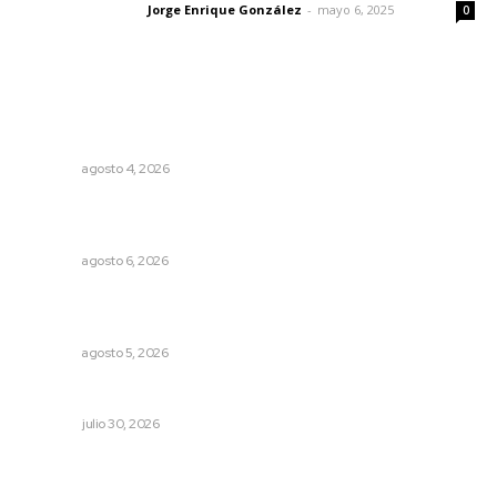
Jorge Enrique González
-
mayo 6, 2025
Letras del director
0
Lo más popular
Fomentan salud integral mediante cultura de la
lactancia materna
NAYARIT
agosto 4, 2026
Supervisan normas de calidad en establecimientos
turísticos de Tepic
NAYARIT
agosto 6, 2026
Destinarán más de 152 millones de pesos en becas Rita
Cetina
NAYARIT
agosto 5, 2026
Cuando se intentó expulsar del PRI a Emilio González
OPINIÓN
julio 30, 2026
Fortalecen coordinación para consolidar el Sistema
Universal de Salud