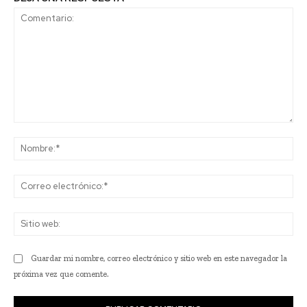
Comentario:
No
Co
ele
Sit
we
Guardar mi nombre, correo electrónico y sitio web en este navegador la
próxima vez que comente.