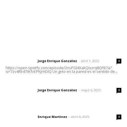
Oficinas Generales: Av. Independencia #355, Tepic,
Nayarit
Letras del Director
Letras del director | Un grito en la pared
Jorge Enrique González
-
abril 1, 2025
Letras del director
0
https://open.spotify.com/episode/2nsPGl4XakQixzrq8QFB7a?
si=7zv4RlrdTtKfvEPKJrHDlQ Un grito en la pared es el sentido de...
Las vacas de Huajimic
Jorge Enrique González
-
mayo 6, 2025
Letras del director
0
El peatón y la ciudad
Enrique Martínez
-
abril 4, 2025
Letras del director
0