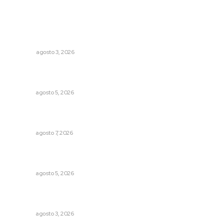
Lo más popular
¿De qué sirven los foros sobre la NEM?: eufemismos y
mentiras
OPINIÓN
agosto 3, 2026
Regresa guerrero de estilo Ixtlán del Río que estuvo
exhibido en el Met de Nueva York
NAYARIT
agosto 5, 2026
Inauguran espacio de lectura y bebeteca en centro
femenil
NAYARIT
agosto 7, 2026
Destinarán más de 152 millones de pesos en becas Rita
Cetina
NAYARIT
agosto 5, 2026
Prevención del feminicidio: la urgencia de la denuncia
temprana
NAYARIT
agosto 3, 2026