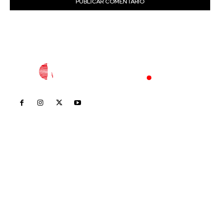
Inicio
Nayarit
Nacional
Policiaca
Opinión
Deportes
Edición Impresa
Sociales
Meridiano Vallarta
Contáctanos
meridianoredacción@gmail.com
Tels. 3112143809 | 3112103211