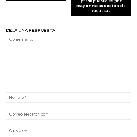
presupuesto es por
mayor recaudación de
recursos
DEJA UNA RESPUESTA
Comentario:
No
Co
ele
Sit
we