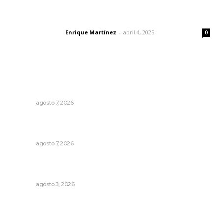
El peatón y la ciudad
Enrique Martínez
-
abril 4, 2025
Letras del director
0
Lo más popular
Refuerzan operativos de seguridad para garantizar la
tranquilidad ciudadana
NAYARIT
agosto 7, 2026
Impulsan detección de cáncer cervicouterino con
unidades móviles de salud
NAYARIT
agosto 7, 2026
Tras operativo, el CEDE busca protección de justicia
federal
NAYARIT
agosto 3, 2026
Destinan 87 millones a obras de infraestructura en tres
municipios