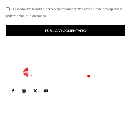
Guardar mi nombre, correo electrónico y sitio web en este navegador la
próxima vez que comente.
Inicio
Nayarit
Nacional
Policiaca
Opinión
Deportes
Edición Impresa
Sociales
Meridiano Vallarta