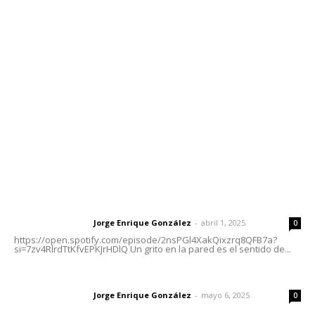
Contáctanos
meridianoredacción@gmail.com
Tels. 3112143809 | 3112103211
Oficinas Generales: Av. Independencia #355, Tepic,
Nayarit
Letras del Director
Letras del director | Un grito en la pared
Jorge Enrique González
-
abril 1, 2025
Letras del director
0
https://open.spotify.com/episode/2nsPGl4XakQixzrq8QFB7a?
si=7zv4RlrdTtKfvEPKJrHDlQ Un grito en la pared es el sentido de...
Las vacas de Huajimic
Jorge Enrique González
-
mayo 6, 2025
Letras del director
0