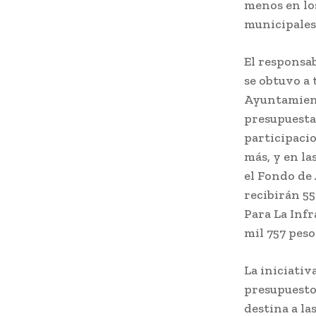
menos en los
municipales 
El responsab
se obtuvo a 
Ayuntamient
presupuesta
participacio
más, y en la
el Fondo de
recibirán 55
Para La Inf
mil 757 peso
La iniciativ
presupuesto 
destina a la