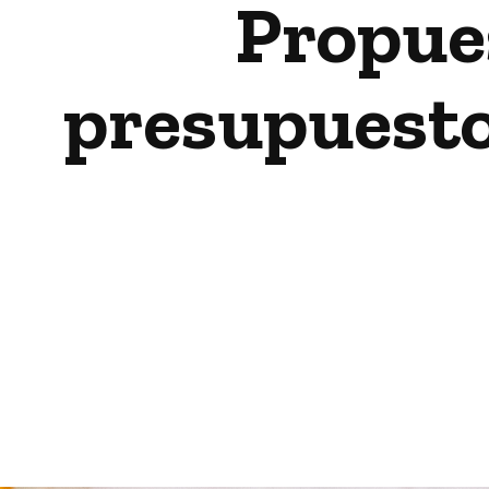
Propues
presupuesto