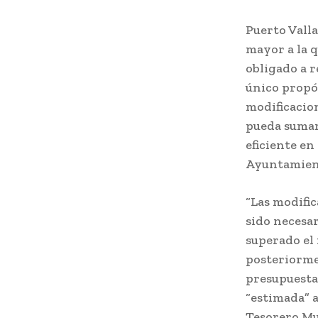
Puerto Vall
mayor a la q
obligado a r
único propós
modificacion
pueda sumars
eficiente en
Ayuntamient
“Las modific
sido necesar
superado el
posteriormen
presupuestad
“estimada” a
Tesorero Mun