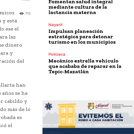
Fomentan salud integral
mediante cultura de la
lactancia materna
ómicos
713
 y está
Nayarit
o ese el
Impulsan planeación
estratégica para detonar
ara las
turismo en los municipios
se dinero
lara y
Policiaca
Mecánico estrella vehículo
ración del
que acababa de reparar en la
Tepic-Mazatlán
allarta han
s años se ha
r cabildo y
ado más de lo
robada es
có el