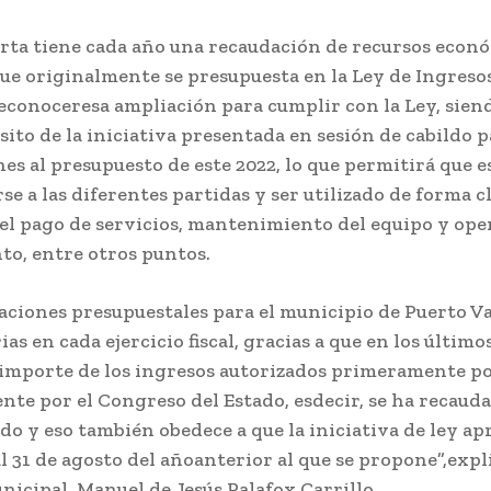
arta tiene cada año una recaudación de recursos econ
ue originalmente se presupuesta en la Ley de Ingresos
econoceresa ampliación para cumplir con la Ley, siend
ito de la iniciativa presentada en sesión de cabildo p
es al presupuesto de este 2022, lo que permitirá que e
e a las diferentes partidas y ser utilizado de forma c
 el pago de servicios, mantenimiento del equipo y ope
o, entre otros puntos.
aciones presupuestales para el municipio de Puerto V
ias en cada ejercicio fiscal, gracias a que en los último
 importe de los ingresos autorizados primeramente po
te por el Congreso del Estado, esdecir, se ha recaud
o y eso también obedece a que la iniciativa de ley ap
l 31 de agosto del añoanterior al que se propone”,expli
icipal, Manuel de Jesús Palafox Carrillo.