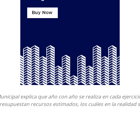
unicipal explica que año con año se realiza en cada ejercicio
presupuestan recursos estimados, los cuáles en la realidad 