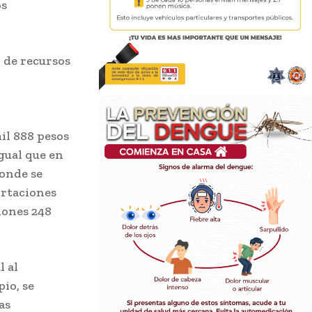
os
 de recursos
il 888 pesos
igual que en
donde se
ortaciones
lones 248
l al
io, se
as