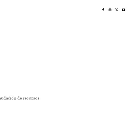
INICIO
NAYARIT
NACIONAL
POLICIACA
OPINIÓN
DEPORTES
EDICIÓN IMPRESA
SOCIALES
MERIDIANO VALLARTA
audación de recursos