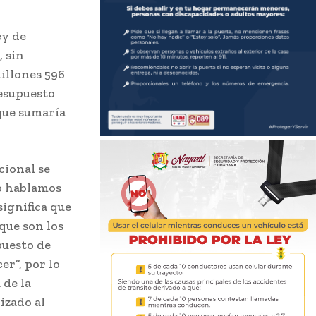
ey de
, sin
illones 596
resupuesto
 que sumaría
cional se
do hablamos
significa que
que son los
puesto de
er”, por lo
 de la
lizado al