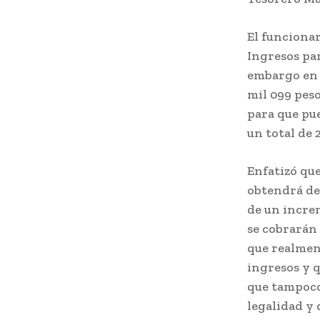
El funciona
Ingresos par
embargo en l
mil 099 peso
para que pue
un total de 
Enfatizó que
obtendrá de 
de un increm
se cobrarán 
que realmen
ingresos y q
que tampoco 
legalidad y 