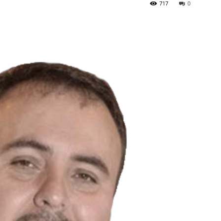
717
0