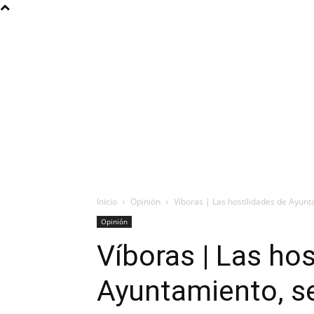
Inicio
Opinión
Víboras | Las hostilidades de Ayun
Opinión
Víboras | Las hos
Ayuntamiento, s