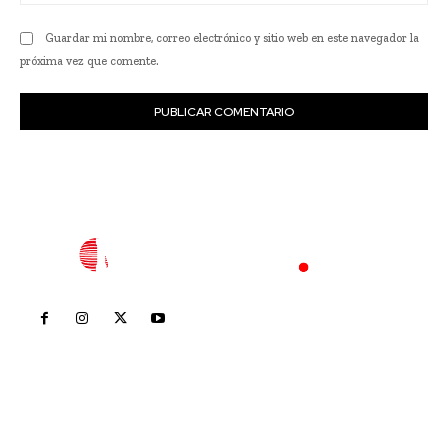
we
Guardar mi nombre, correo electrónico y sitio web en este navegador la
próxima vez que comente.
Inicio
Nayarit
Nacional
Policiaca
Opinión
Deportes
Edición Impresa
Sociales
Meridiano Vallarta