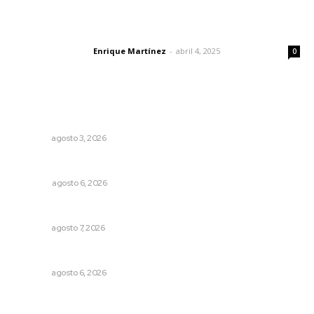
El peatón y la ciudad
Enrique Martínez
-
abril 4, 2025
Letras del director
0
Lo más popular
Brillan la cultura y gastronomía de origen en California
NAYARIT
agosto 3, 2026
Agosto, la hora de definirse
OPINIÓN
agosto 6, 2026
Pierden agaveros 800 mil pesos por hectárea
NAYARIT
agosto 7, 2026
Celebrarán feria de lenguas indígenas
NAYARIT
agosto 6, 2026
Desconfío de las policías municipales: gobernador
Navarro