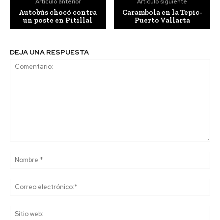
Artículo anterior
Artículo siguiente
Autobús chocó contra
Carambola en la Tepic-
un poste en Pitillal
Puerto Vallarta
DEJA UNA RESPUESTA
Comentario:
No
Co
ele
Sit