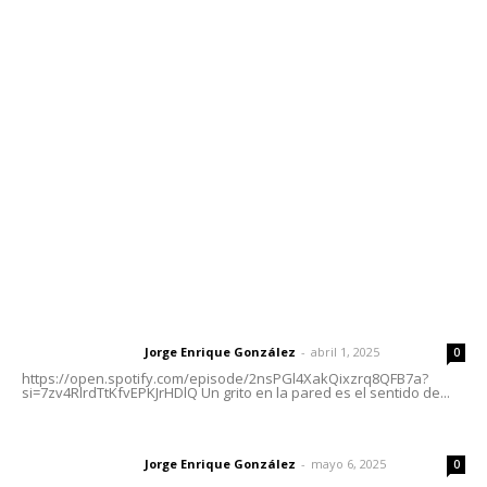
Contáctanos
meridianoredacción@gmail.com
Tels. 3112143809 | 3112103211
Oficinas Generales: Av. Independencia #355, Tepic,
Nayarit
Letras del Director
Letras del director | Un grito en la pared
Jorge Enrique González
-
abril 1, 2025
Letras del director
0
https://open.spotify.com/episode/2nsPGl4XakQixzrq8QFB7a?
si=7zv4RlrdTtKfvEPKJrHDlQ Un grito en la pared es el sentido de...
Las vacas de Huajimic
Jorge Enrique González
-
mayo 6, 2025
Letras del director
0