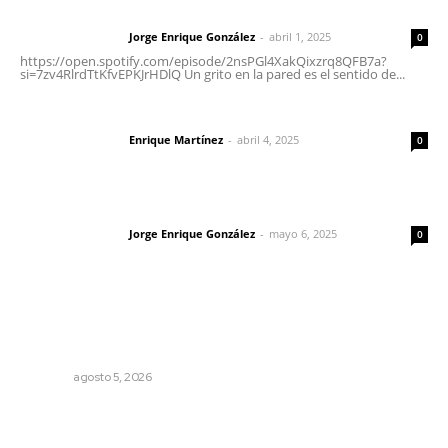
Letras del director | Un grito en la pared
Jorge Enrique González
-
abril 1, 2025
Letras del director
0
https://open.spotify.com/episode/2nsPGl4XakQixzrq8QFB7a?
si=7zv4RlrdTtKfvEPKJrHDlQ Un grito en la pared es el sentido de...
El peatón y la ciudad
Enrique Martínez
-
abril 4, 2025
Letras del director
0
Las vacas de Huajimic
Jorge Enrique González
-
mayo 6, 2025
Letras del director
0
Lo más popular
Perdió todo por las drogas, pero logró recuperar a su
familia
NAYARIT
agosto 5, 2026
Fomenta Universidad Tecnológica desarrollo integral en
curso de verano