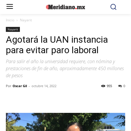
Inicio
Nayarit
Nayarit
Agotará la UAN instancia
para evitar paro laboral
Para salir el año la universidad requiere, con nómina y
prestaciones de fin de año, aproximadamente 450 millones
de pesos
Por
Oscar Gil
-
octubre 14, 2022
955
0