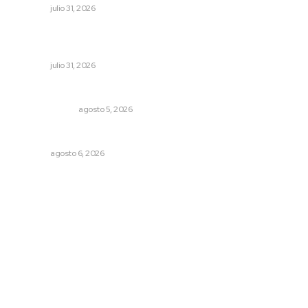
NAYARIT
julio 31, 2026
Decisión familiar transforma vidas mediante la donación
de órganos
NAYARIT
julio 31, 2026
La Inteligencia Artificial enfrenta a dos grupos humanos
LA SERPENTINA
agosto 5, 2026
Alertan sobre riesgos de acoso en redes sociales
NAYARIT
agosto 6, 2026
Archivo mensual
agosto 2026
julio 2026
junio 2026
mayo 2026