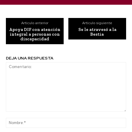
Artículo anterior
Artículo siguiente
Apoya DIF con atención
Se le atravesó a la
integral a personas con
Bestia
discapacidad
DEJA UNA RESPUESTA
Comentario:
No