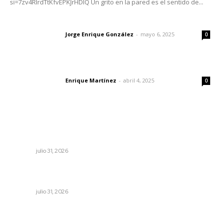
si=7zv4RlrdTtKfvEPKJrHDlQ Un grito en la pared es el sentido de...
Las vacas de Huajimic
Jorge Enrique González
-
mayo 6, 2025
Letras del director
0
El peatón y la ciudad
Enrique Martínez
-
abril 4, 2025
Letras del director
0
Lo más popular
Impulsan competitividad turística mediante diálogo
directo en Santa María
NAYARIT
julio 31, 2026
Registra Puente Federación avance físico superior al
noventa por ciento
NAYARIT
julio 31, 2026
Prevención del feminicidio: la urgencia de la denuncia
temprana