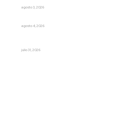
NAYARIT
agosto 3, 2026
Llueve menos durante inicio de temporal
NAYARIT
agosto 4, 2026
Una persona y CFE mantienen disputa por probable
cobro indebido de luz
NAYARIT
julio 31, 2026
Archivo mensual
agosto 2026
julio 2026
junio 2026
mayo 2026
abril 2026