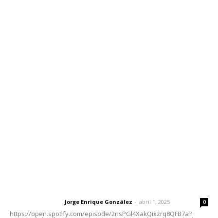
Inicio
Nayarit
Nacional
Policiaca
Opinión
Deportes
Edición Impresa
Sociales
Meridiano Vallarta
Contáctanos
meridianoredacción@gmail.com
Tels. 3112143809 | 3112103211
Oficinas Generales: Av. Independencia #355, Tepic,
Nayarit
Letras del Director
Letras del director | Un grito en la pared
Jorge Enrique González
-
abril 1, 2025
Letras del director
0
https://open.spotify.com/episode/2nsPGl4XakQixzrq8QFB7a?