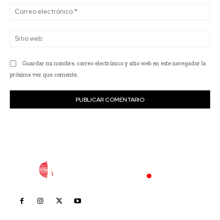
Co
ele
Sit
we
Guardar mi nombre, correo electrónico y sitio web en este navegador la
próxima vez que comente.