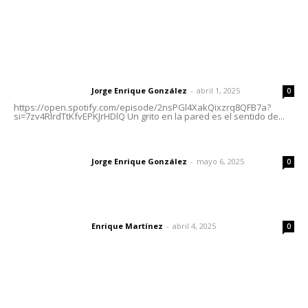
Letras del Director
Letras del director | Un grito en la pared
Jorge Enrique González
-
abril 1, 2025
Letras del director
0
https://open.spotify.com/episode/2nsPGl4XakQixzrq8QFB7a?
si=7zv4RlrdTtKfvEPKJrHDlQ Un grito en la pared es el sentido de...
Las vacas de Huajimic
Jorge Enrique González
-
mayo 6, 2025
Letras del director
0
El peatón y la ciudad
Enrique Martínez
-
abril 4, 2025
Letras del director
0
Lo más popular
Celebran identidad estatal con gala del Ballet Nuevo
Nayarit