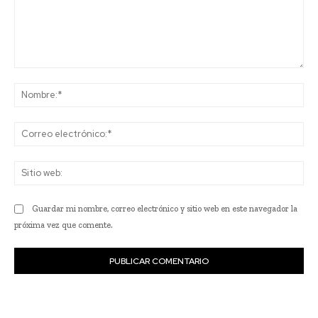
Comentario:
No
Co
ele
Sit
we
Guardar mi nombre, correo electrónico y sitio web en este navegador la
próxima vez que comente.