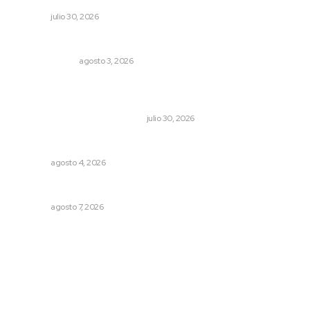
NAYARIT
julio 30, 2026
¿Son los anexos males necesarios?
LA SERPENTINA
agosto 3, 2026
Antes de que Maná hiciera historia, José José ya le
había cantado a San Blas
LA HISTORIA TAMBIÉN ES NOTICIA
julio 30, 2026
Nayarit, en alerta por los accidentes viales
NAYARIT
agosto 4, 2026
Culmina El Molino liquidación productores de caña
NAYARIT
agosto 7, 2026
Archivo mensual
agosto 2026