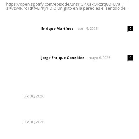
https://open.spotify.com/episode/2nsPGl4XakQixzrq8QFB7a?
si=7zv4RlrdTtKfvEPKJrHDlQ Un grito en la pared es el sentido de...
El peatón y la ciudad
Enrique Martínez
-
abril 4, 2025
Letras del director
0
Las vacas de Huajimic
Jorge Enrique González
-
mayo 6, 2025
Letras del director
0
Lo más popular
Descarta Héctor Santana investigar campañas negras
NAYARIT
julio 30, 2026
Priorizan erradicación de larvas para contener brote de
dengue
NAYARIT
julio 30, 2026
Impulsan competitividad turística mediante diálogo