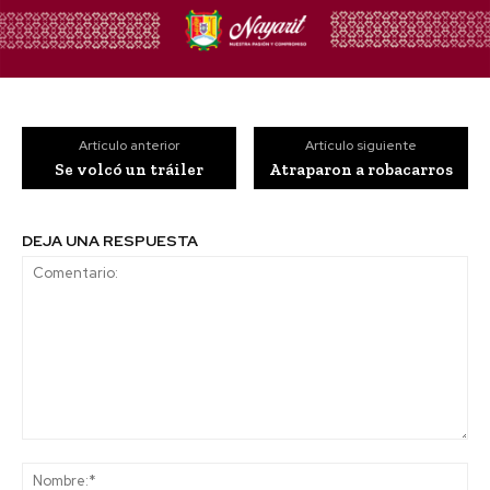
Artículo anterior
Artículo siguiente
Se volcó un tráiler
Atraparon a robacarros
DEJA UNA RESPUESTA
Comentario:
No