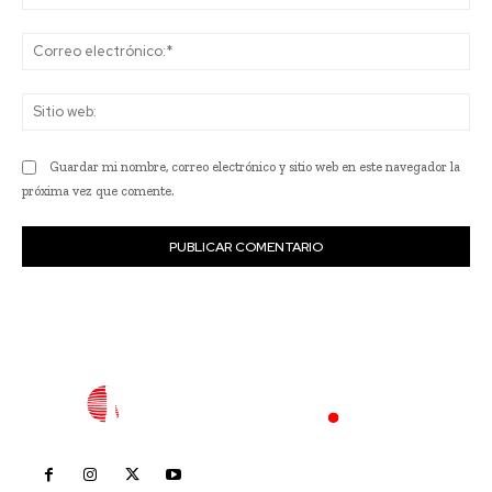
Co
ele
Sit
we
Guardar mi nombre, correo electrónico y sitio web en este navegador la
próxima vez que comente.