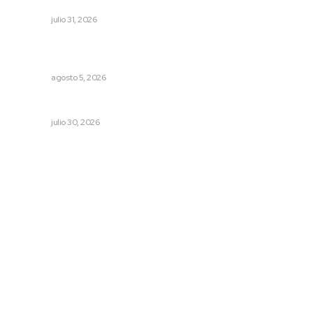
directo en Santa María
NAYARIT
julio 31, 2026
Perdió todo por las drogas, pero logró recuperar a su
familia
NAYARIT
agosto 5, 2026
La muerte que da vida
NAYARIT
julio 30, 2026
Archivo mensual
agosto 2026
julio 2026
junio 2026
mayo 2026
abril 2026