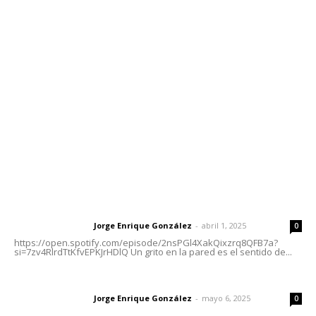
Contáctanos
meridianoredacción@gmail.com
Tels. 3112143809 | 3112103211
Oficinas Generales: Av. Independencia #355, Tepic,
Nayarit
Letras del Director
Letras del director | Un grito en la pared
Jorge Enrique González
-
abril 1, 2025
Letras del director
0
https://open.spotify.com/episode/2nsPGl4XakQixzrq8QFB7a?
si=7zv4RlrdTtKfvEPKJrHDlQ Un grito en la pared es el sentido de...
Las vacas de Huajimic
Jorge Enrique González
-
mayo 6, 2025
Letras del director
0