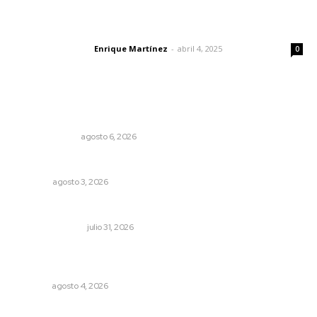
El peatón y la ciudad
Enrique Martínez
-
abril 4, 2025
Letras del director
0
Lo más popular
En el país de las corrupciones
LA SERPENTINA
agosto 6, 2026
Más orden en las precampañas
OPINIÓN
agosto 3, 2026
Edición impresa 01 de agosto de 2026
EDICIÓN IMPRESA
julio 31, 2026
Aclara Marakame tarifas y programas de apoyo para
rehabilitación
NAYARIT
agosto 4, 2026
Muere Raúl Lucachín, el brujo de Jomulco que le dijo no