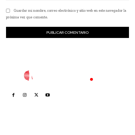
Guardar mi nombre, correo electrónico y sitio web en este navegador la
próxima vez que comente.
Inicio
Nayarit
Nacional
Policiaca
Opinión
Deportes
Edición Impresa
Sociales
Meridiano Vallarta