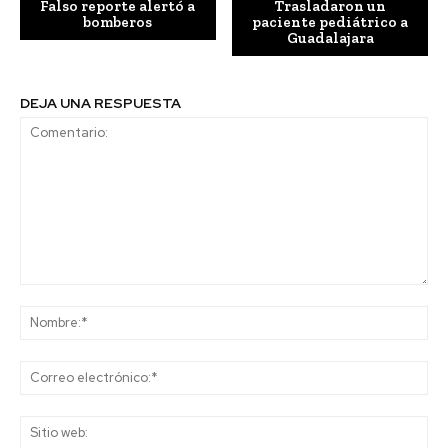
Falso reporte alertó a
Trasladaron un
bomberos
paciente pediátrico a
Guadalajara
DEJA UNA RESPUESTA
Comentario:
No
Co
ele
Sit
we