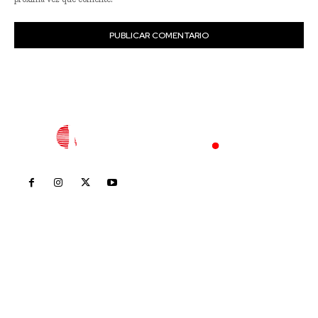
Inicio
Nayarit
Nacional
Policiaca
Opinión
Deportes
Edición Impresa
Sociales
Meridiano Vallarta
Contáctanos
meridianoredacción@gmail.com