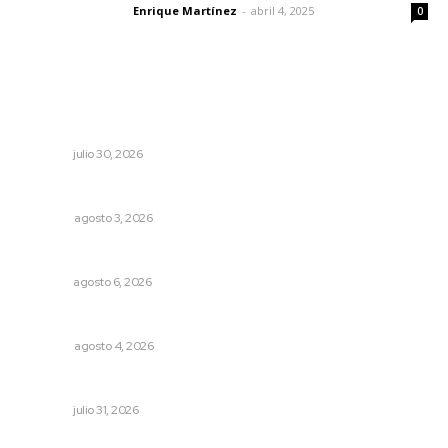
Enrique Martínez
-
abril 4, 2025
Letras del director
0
Lo más popular
Celebran identidad estatal con gala del Ballet Nuevo
Nayarit
NAYARIT
julio 30, 2026
Las razones y los días por definir
OPINIÓN
agosto 3, 2026
Preparan la Feria de Regreso a Clases
NAYARIT
agosto 6, 2026
El crimen organizado nos daña
OPINIÓN
agosto 4, 2026
Perciben certidumbre en Mercado Juan Escutia
NAYARIT
julio 31, 2026