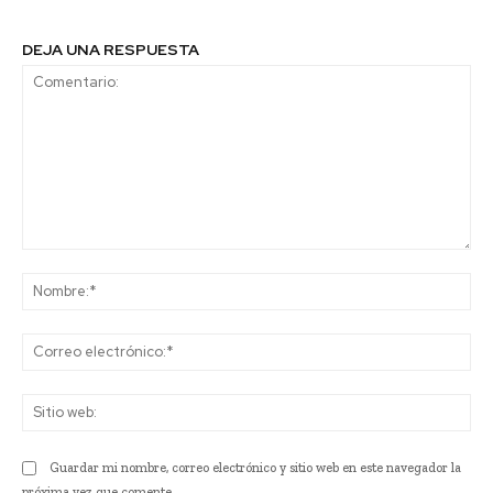
DEJA UNA RESPUESTA
Comentario:
No
Co
ele
Sit
we
Guardar mi nombre, correo electrónico y sitio web en este navegador la
próxima vez que comente.