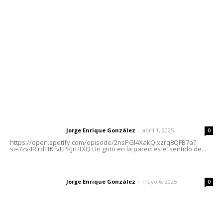
Tels. 3112143809 | 3112103211
Oficinas Generales: Av. Independencia #355, Tepic,
Nayarit
Letras del Director
Letras del director | Un grito en la pared
Jorge Enrique González
-
abril 1, 2025
Letras del director
0
https://open.spotify.com/episode/2nsPGl4XakQixzrq8QFB7a?
si=7zv4RlrdTtKfvEPKJrHDlQ Un grito en la pared es el sentido de...
Las vacas de Huajimic
Jorge Enrique González
-
mayo 6, 2025
Letras del director
0
El peatón y la ciudad