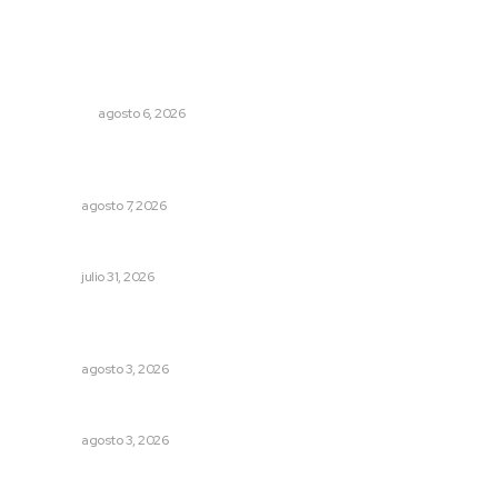
Lo más popular
Mecánico estrella vehículo que acababa de reparar en la
Tepic-Mazatlán
POLICIACA
agosto 6, 2026
Fortalecen bienestar social con brigadas integrales en
Tecuala
NAYARIT
agosto 7, 2026
Inicia curso de verano en Escuela Superior de Música
NAYARIT
julio 31, 2026
Refuerzan blindaje estatal ante conflictos en regiones
vecinas
NAYARIT
agosto 3, 2026
Fortalecen infraestructura de salud
NAYARIT
agosto 3, 2026