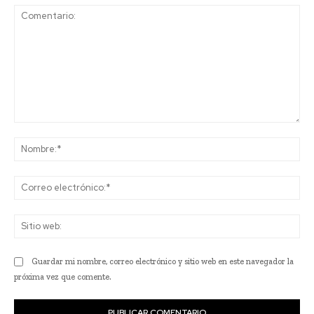
Comentario:
No
Co
ele
Sit
we
Guardar mi nombre, correo electrónico y sitio web en este navegador la
próxima vez que comente.