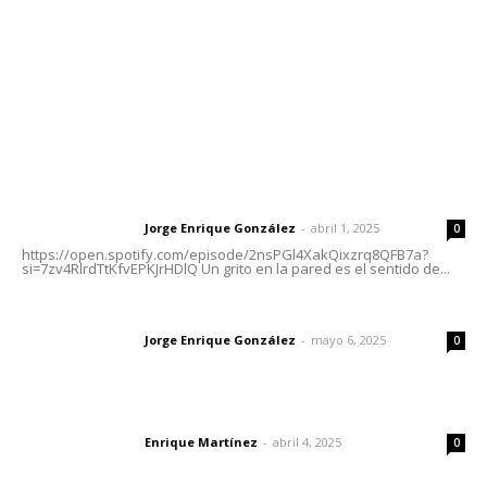
Oficinas Generales: Av. Independencia #355, Tepic,
Nayarit
Letras del Director
Letras del director | Un grito en la pared
Jorge Enrique González
-
abril 1, 2025
Letras del director
0
https://open.spotify.com/episode/2nsPGl4XakQixzrq8QFB7a?
si=7zv4RlrdTtKfvEPKJrHDlQ Un grito en la pared es el sentido de...
Las vacas de Huajimic
Jorge Enrique González
-
mayo 6, 2025
Letras del director
0
El peatón y la ciudad
Enrique Martínez
-
abril 4, 2025
Letras del director
0