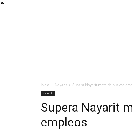
Inicio
Nayarit
Supera Nayarit meta de nuevos em
Nayarit
Supera Nayarit 
empleos