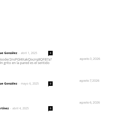
l
Policiaca
Opinión
Deportes
Edición Impresa
S
rector
Lo más popular
¿De qué sirven los foros so
 | Un grito en la pared
la NEM?: eufemismos y
mentiras
que González
-
abril 1, 2025
0
OPINIÓN
agosto 3, 2026
episode/2nsPGl4XakQixzrq8QFB7a?
 grito en la pared es el sentido
Pierden agaveros 800 mil
pesos por hectárea
imic
NAYARIT
agosto 7, 2026
que González
-
mayo 6, 2025
0
Premian a niños con recorri
cultural en San Blas
dad
NAYARIT
agosto 6, 2026
rtínez
-
abril 4, 2025
0
Resumen semanal de notici