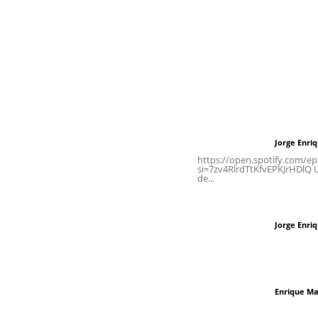
Inicio
Nayarit
Naciona
Contáctanos
Letras del Di
meridianoredacción@gmail.com
Letras del director
Jorge Enri
Letras del director
Tels. 3112143809 | 3112103211
https://open.spotify.com/
si=7zv4RlrdTtKfvEPKJrHDlQ Un
de...
Oficinas Generales: Av.
Independencia #355, Tepic,
Las vacas de Huaj
Nayarit
Jorge Enri
Letras del director
El peatón y la ciu
Enrique Ma
Letras del director