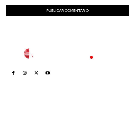
Inicio
Nayarit
Nacional
Policiaca
Opinión
Deportes
Edición Impresa
Sociales
Meridiano Vallarta
Contáctanos
meridianoredacción@gmail.com