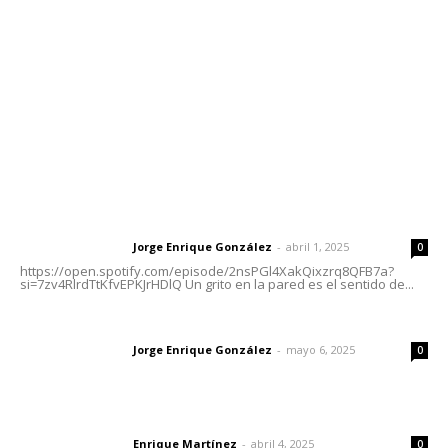
Tels. 3112143809 | 3112103211
Oficinas Generales: Av. Independencia #355, Tepic,
Nayarit
Letras del Director
Letras del director | Un grito en la pared
Jorge Enrique González
-
abril 1, 2025
Letras del director
0
https://open.spotify.com/episode/2nsPGl4XakQixzrq8QFB7a?
si=7zv4RlrdTtKfvEPKJrHDlQ Un grito en la pared es el sentido de...
Las vacas de Huajimic
Jorge Enrique González
-
mayo 6, 2025
Letras del director
0
El peatón y la ciudad
Enrique Martínez
-
abril 4, 2025
Letras del director
0