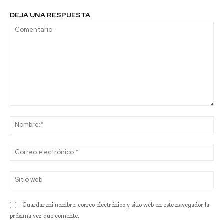
DEJA UNA RESPUESTA
Comentario:
No
Co
ele
Sit
we
Guardar mi nombre, correo electrónico y sitio web en este navegador la
próxima vez que comente.