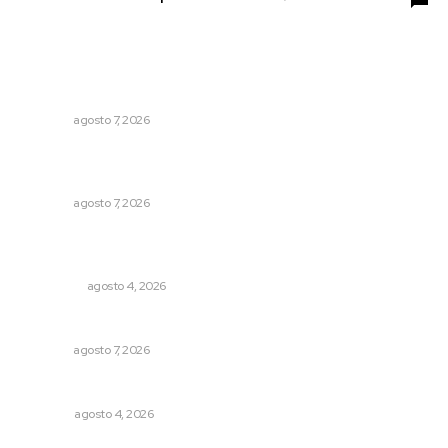
Lo más popular
Honran el legado del maestro Mariano Valadez Navarro
NAYARIT
agosto 7, 2026
Reconocen a jóvenes por impulsar proyectos
comunitarios
NAYARIT
agosto 7, 2026
Leyendas del Futbol mexicano integran serie de billetes
conmemorativos presentados por Lotería Nacional
NACIONAL
agosto 4, 2026
Preparan cooperativistas zafra camaronera
NAYARIT
agosto 7, 2026
El crimen organizado nos daña
OPINIÓN
agosto 4, 2026