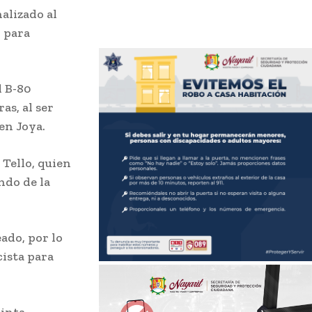
alizado al
 para
d B-80
as, al ser
en Joya.
 Tello, quien
ndo de la
ado, por lo
cista para