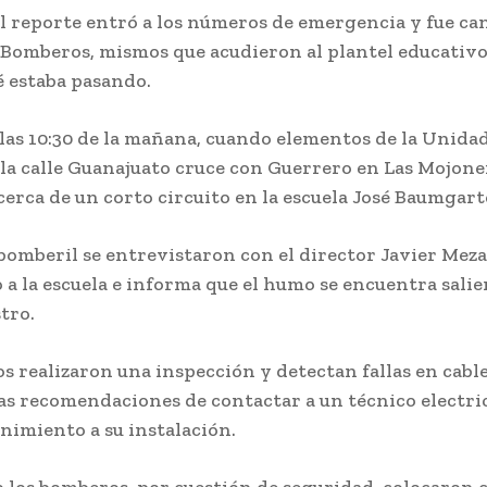
el reporte entró a los números de emergencia y fue can
 Bomberos, mismos que acudieron al plantel educativo
é estaba pasando.
 las 10:30 de la mañana, cuando elementos de la Unida
la calle Guanajuato cruce con Guerrero en Las Mojoner
erca de un corto circuito en la escuela José Baumgart
bomberil se entrevistaron con el director Javier Meza
o a la escuela e informa que el humo se encuentra salie
stro.
 realizaron una inspección y detectan fallas en cable
as recomendaciones de contactar a un técnico electri
nimiento a su instalación.