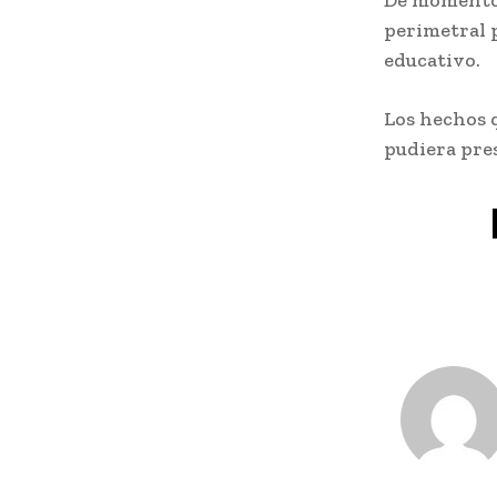
De momento 
perimetral p
educativo.
Los hechos 
pudiera pres