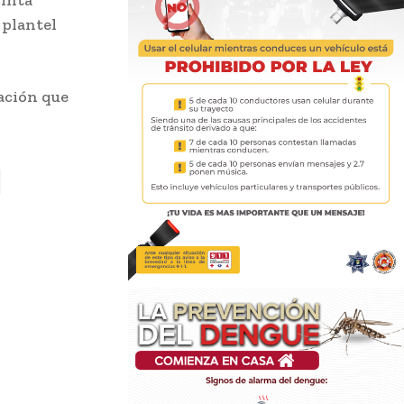
cinta
 plantel
ación que