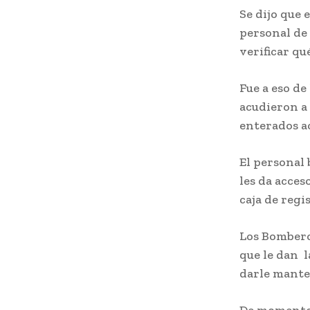
Se dijo que 
personal de
verificar qu
Fue a eso de
acudieron a 
enterados ac
El personal 
les da acces
caja de regi
Los Bomberos
que le dan l
darle mante