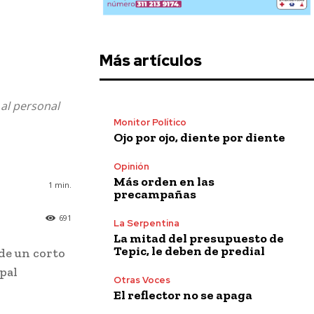
Más artículos
 al personal
Monitor Político
Ojo por ojo, diente por diente
Opinión
Más orden en las
1
min.
precampañas
691
La Serpentina
La mitad del presupuesto de
Tepic, le deben de predial
de un corto
ipal
Otras Voces
El reflector no se apaga