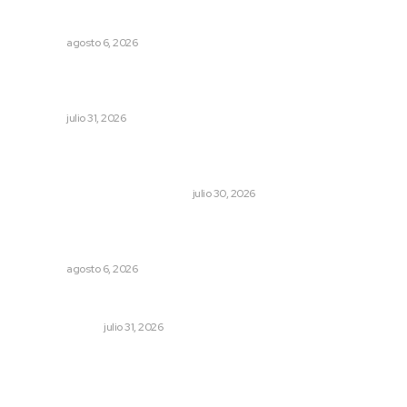
Plantarán en Nayarit miles de árboles
NAYARIT
agosto 6, 2026
Entregan apoyos para techado en comunidades en Del
Nayar
NAYARIT
julio 31, 2026
Antes de que Maná hiciera historia, José José ya le
había cantado a San Blas
LA HISTORIA TAMBIÉN ES NOTICIA
julio 30, 2026
Culpa Jalisco a Nayarit por falla del transporte
integrado
NAYARIT
agosto 6, 2026
Cerrar todos los anexos
LA SERPENTINA
julio 31, 2026
Archivo mensual