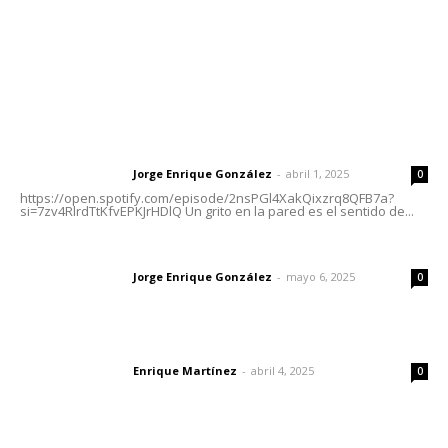
Nayarit
Letras del Director
Letras del director | Un grito en la pared
Jorge Enrique González
-
abril 1, 2025
Letras del director
0
https://open.spotify.com/episode/2nsPGl4XakQixzrq8QFB7a?
si=7zv4RlrdTtKfvEPKJrHDlQ Un grito en la pared es el sentido de...
Las vacas de Huajimic
Jorge Enrique González
-
mayo 6, 2025
Letras del director
0
El peatón y la ciudad
Enrique Martínez
-
abril 4, 2025
Letras del director
0
Lo más popular