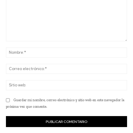
Comentario:
No
Co
ele
Sit
we
Guardar mi nombre, correo electrónico y sitio web en este navegador la
próxima vez que comente.