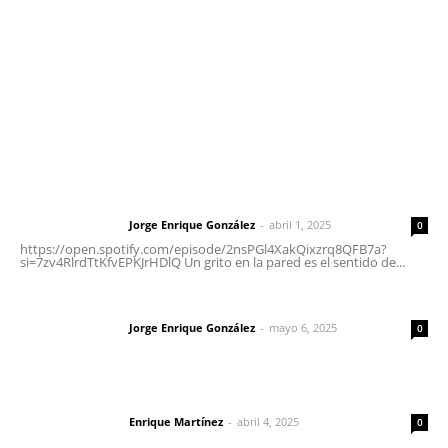
Oficinas Generales: Av. Independencia #355, Tepic,
Nayarit
Letras del Director
Letras del director | Un grito en la pared
Jorge Enrique González
-
abril 1, 2025
Letras del director
0
https://open.spotify.com/episode/2nsPGl4XakQixzrq8QFB7a?
si=7zv4RlrdTtKfvEPKJrHDlQ Un grito en la pared es el sentido de...
Las vacas de Huajimic
Jorge Enrique González
-
mayo 6, 2025
Letras del director
0
El peatón y la ciudad
Enrique Martínez
-
abril 4, 2025
Letras del director
0