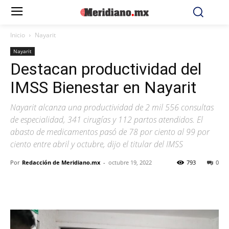
Inicio
Nayarit
Nayarit
Destacan productividad del
IMSS Bienestar en Nayarit
Nayarit alcanza una productividad de 2 mil 556 consultas
de especialidad, 341 cirugías y 112 partos atendidos. El
abasto de medicamentos pasó de 78 por ciento al 99 por
ciento entre abril y octubre, dijo el titular del IMSS
Por
Redacción de Meridiano.mx
-
octubre 19, 2022
793
0