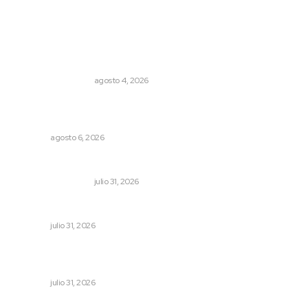
Lo más popular
Pensiones absorben un tercio de lo que gasta el
gobierno
MONITOR POLÍTICO
agosto 4, 2026
Lanzan recomendaciones para reforzar la seguridad en
comercios de Nayarit
NAYARIT
agosto 6, 2026
Resumen semanal de noticias
MONITOR POLÍTICO
julio 31, 2026
Perciben certidumbre en Mercado Juan Escutia
NAYARIT
julio 31, 2026
Entregan apoyos para techado en comunidades en Del
Nayar
NAYARIT
julio 31, 2026