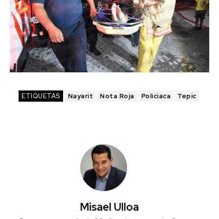
ETIQUETAS
Nayarit
Nota Roja
Policiaca
Tepic
Misael Ulloa