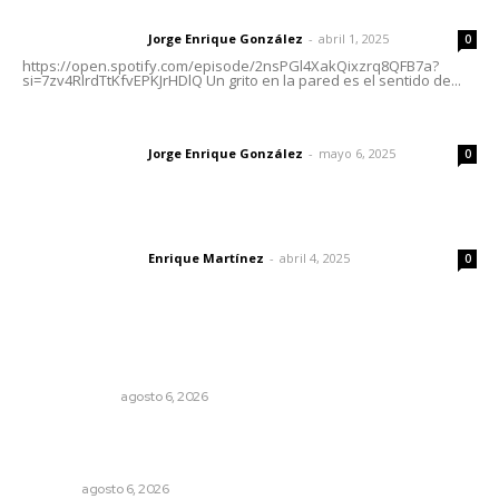
Letras del director | Un grito en la pared
Jorge Enrique González
-
abril 1, 2025
Letras del director
0
https://open.spotify.com/episode/2nsPGl4XakQixzrq8QFB7a?
si=7zv4RlrdTtKfvEPKJrHDlQ Un grito en la pared es el sentido de...
Las vacas de Huajimic
Jorge Enrique González
-
mayo 6, 2025
Letras del director
0
El peatón y la ciudad
Enrique Martínez
-
abril 4, 2025
Letras del director
0
Lo más popular
El cuchillo usado como cuchara
OTRAS VOCES
agosto 6, 2026
Buscan asegurar precio competitivo para el arroz
nayarita
NAYARIT
agosto 6, 2026