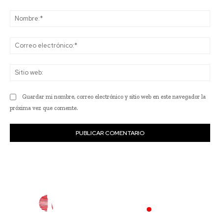
Comentario:
No
Co
ele
Sit
we
Guardar mi nombre, correo electrónico y sitio web en este navegador la
próxima vez que comente.