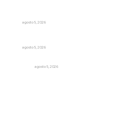
Instalan módulo de atención contra adicciones en plaza
principal
NAYARIT
agosto 5, 2026
Establecen precio de garantía para ganado en
Compostela
NAYARIT
agosto 5, 2026
La Inteligencia Artificial enfrenta a dos grupos humanos
LA SERPENTINA
agosto 5, 2026
Archivo mensual
agosto 2026
julio 2026
junio 2026
mayo 2026