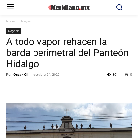
Inicio
Nayarit
Nayarit
A todo vapor rehacen la
barda perimetral del Panteón
Hidalgo
Por
Oscar Gil
-
octubre 24, 2022
891
0