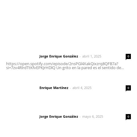
Nayarit
Letras del Director
Letras del director | Un grito en la pared
Jorge Enrique González
-
abril 1, 2025
Letras del director
0
https://open.spotify.com/episode/2nsPGl4XakQixzrq8QFB7a?
si=7zv4RlrdTtKfvEPKJrHDlQ Un grito en la pared es el sentido de...
El peatón y la ciudad
Enrique Martínez
-
abril 4, 2025
Letras del director
0
Las vacas de Huajimic
Jorge Enrique González
-
mayo 6, 2025
Letras del director
0
Lo más popular