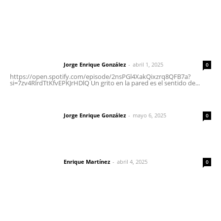
Letras del Director
Letras del director | Un grito en la pared
Jorge Enrique González
-
abril 1, 2025
Letras del director
0
https://open.spotify.com/episode/2nsPGl4XakQixzrq8QFB7a?
si=7zv4RlrdTtKfvEPKJrHDlQ Un grito en la pared es el sentido de...
Las vacas de Huajimic
Jorge Enrique González
-
mayo 6, 2025
Letras del director
0
El peatón y la ciudad
Enrique Martínez
-
abril 4, 2025
Letras del director
0
Lo más popular
Sancionarán cobro obligatorio de propinas