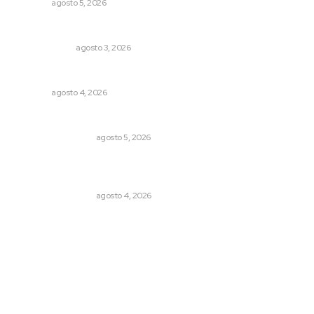
NAYARIT
agosto 5, 2026
Autócrata, con distancia
OTRAS VOCES
agosto 3, 2026
Invitan a descubrir riqueza cultural en ruta Entre Canales
NAYARIT
agosto 4, 2026
Ráfagas citadinas
MONITOR POLÍTICO
agosto 5, 2026
Pensiones absorben un tercio de lo que gasta el
gobierno
MONITOR POLÍTICO
agosto 4, 2026
Archivo mensual
agosto 2026
julio 2026