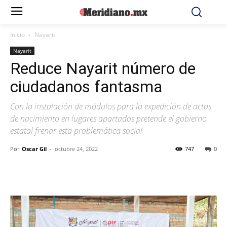
Inicio
Nayarit
Nayarit
Reduce Nayarit número de
ciudadanos fantasma
Con la instalación de módulos para la expedición de actas
de nacimiento en lugares apartados pretende el gobierno
estatal frenar esta problemática social
Por
Oscar Gil
-
octubre 24, 2022
747
0