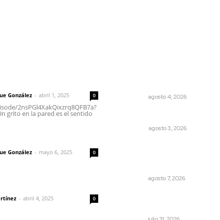
l
Policiaca
Opinión
Deportes
Edición Impresa
S
rector
Lo más popular
Llueve menos durante inici
 | Un grito en la pared
temporal
que González
-
abril 1, 2025
0
NAYARIT
agosto 4, 2026
episode/2nsPGl4XakQixzrq8QFB7a?
 grito en la pared es el sentido
Más orden en las precampa
OPINIÓN
agosto 3, 2026
imic
Reconocen a jóvenes por
que González
-
mayo 6, 2025
0
impulsar proyectos
comunitarios
NAYARIT
agosto 7, 2026
dad
Detectan permisos falsos 
rtínez
-
abril 4, 2025
0
comercio ambulante en pla
NAYARIT
julio 31, 2026