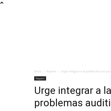
Inicio
Nayarit
Urge integrar a la población con pr
Nayarit
Urge integrar a l
problemas audit