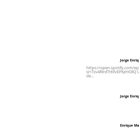
Inicio
Nayarit
Naciona
Contáctanos
Letras del Di
meridianoredacción@gmail.com
Letras del director
Jorge Enri
Letras del director
Tels. 3112143809 | 3112103211
https://open.spotify.com/
si=7zv4RlrdTtKfvEPKJrHDlQ Un
de...
Oficinas Generales: Av.
Independencia #355, Tepic,
Las vacas de Huaj
Nayarit
Jorge Enri
Letras del director
El peatón y la ciu
Enrique Ma
Letras del director