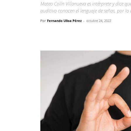
Mateo Colín Villanueva es intérprete y dice 
auditiva conocen el lenguaje de señas, por lo
Por
Fernando Ulloa Pérez
-
octubre 24, 2022