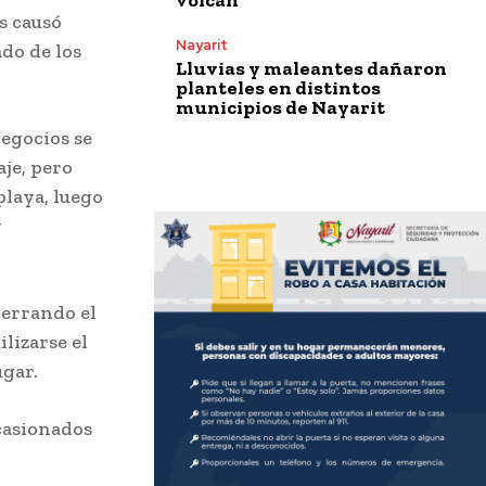
es causó
Nayarit
do de los
Lluvias y maleantes dañaron
planteles en distintos
municipios de Nayarit
egocios se
aje, pero
playa, luego
y
cerrando el
lizarse el
ugar.
ocasionados