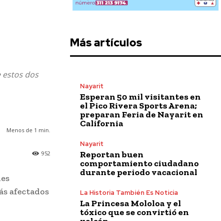
Más artículos
e estos dos
Nayarit
Esperan 50 mil visitantes en
el Pico Rivera Sports Arena;
preparan Feria de Nayarit en
California
Menos de 1
min.
Nayarit
Reportan buen
952
comportamiento ciudadano
durante periodo vacacional
les
ás afectados
La Historia También Es Noticia
La Princesa Mololoa y el
tóxico que se convirtió en
volcán