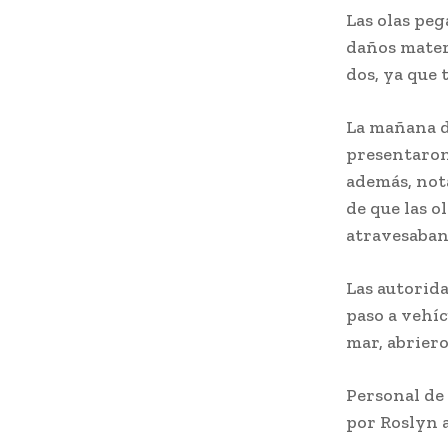
Las olas peg
daños materi
dos, ya que
La mañana d
presentaron 
además, nota
de que las 
atravesaban 
Las autorid
paso a vehíc
mar, abriero
Personal de 
por Roslyn a