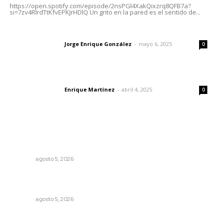
https://open.spotify.com/episode/2nsPGl4XakQixzrq8QFB7a?
si=7zv4RlrdTtKfvEPKJrHDlQ Un grito en la pared es el sentido de...
Las vacas de Huajimic
Jorge Enrique González
-
mayo 6, 2025
Letras del director
0
El peatón y la ciudad
Enrique Martínez
-
abril 4, 2025
Letras del director
0
Lo más popular
Explican origen científico de inundaciones en Tepic y
Xalisco
NAYARIT
agosto 5, 2026
Recuperan milenario sello ritual de la cultura Aztatlán en
Nayarit
NAYARIT
agosto 5, 2026