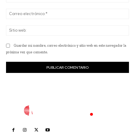
Co
ele
Sit
we
Guardar mi nombre, correo electrónico y sitio web en este navegador la
próxima vez que comente.