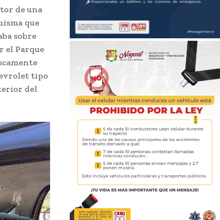
ctor de una
 misma que
aba sobre
r el Parque
uscamente
evrolet tipo
terior del