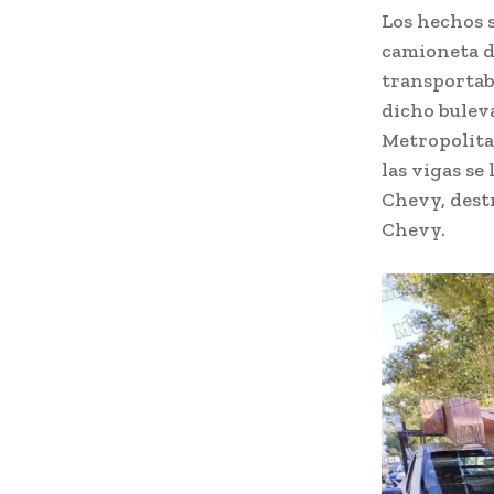
Los hechos s
camioneta d
transportaba
dicho buleva
Metropolita
las vigas se
Chevy, destr
Chevy.