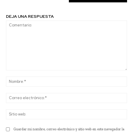
DEJA UNA RESPUESTA
Comentario:
No
Co
ele
Sit
we
Guardar mi nombre, correo electrónico y sitio web en este navegador la