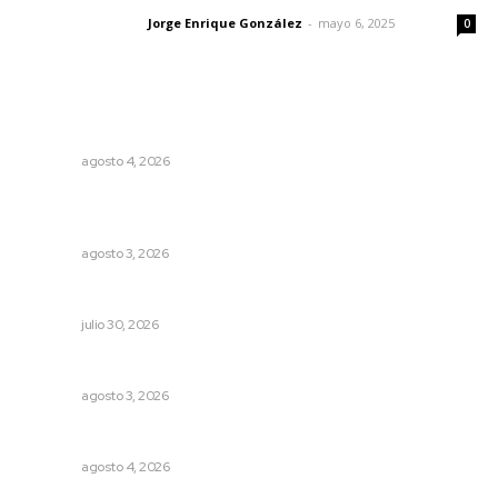
Jorge Enrique González
-
mayo 6, 2025
Letras del director
0
Lo más popular
Analizan impacto de adicciones en la salud mental
NAYARIT
agosto 4, 2026
Impulsan ruta turística en San Blas; Mecatán: Tierra de
Agua, Senderos y Plátanos
NAYARIT
agosto 3, 2026
IMSS Nayarit concreta doble procuración multiorgánica
NAYARIT
julio 30, 2026
Caen ingresos por remesas durante el primer semestre
NAYARIT
agosto 3, 2026
Llueve menos durante inicio de temporal
NAYARIT
agosto 4, 2026