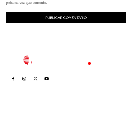
próxima vez que comente.
Inicio
Nayarit
Nacional
Policiaca
Opinión
Deportes
Edición Impresa
Sociales
Meridiano Vallarta
Contáctanos