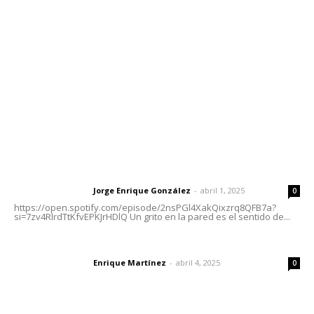
meridianoredacción@gmail.com
Tels. 3112143809 | 3112103211
Oficinas Generales: Av. Independencia #355, Tepic,
Nayarit
Letras del Director
Letras del director | Un grito en la pared
Jorge Enrique González
-
abril 1, 2025
Letras del director
0
https://open.spotify.com/episode/2nsPGl4XakQixzrq8QFB7a?
si=7zv4RlrdTtKfvEPKJrHDlQ Un grito en la pared es el sentido de...
El peatón y la ciudad
Enrique Martínez
-
abril 4, 2025
Letras del director
0
Las vacas de Huajimic