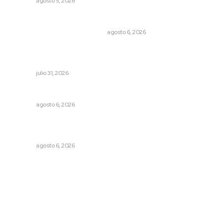
NAYARIT
agosto 5, 2026
Cuando el río suena, ¿quién escucha?
EL ATAQUE DE LOS QUE OBSERVAN
agosto 6, 2026
Registra Puente Federación avance físico superior al
noventa por ciento
NAYARIT
julio 31, 2026
Celebrarán feria de lenguas indígenas
NAYARIT
agosto 6, 2026
Instalarán puntos de revisión contra pilotos
alcoholizados
NAYARIT
agosto 6, 2026
Archivo mensual
agosto 2026