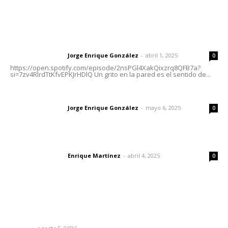
Letras del Director
Letras del director | Un grito en la pared
Jorge Enrique González
-
abril 1, 2025
Letras del director
0
https://open.spotify.com/episode/2nsPGl4XakQixzrq8QFB7a?
si=7zv4RlrdTtKfvEPKJrHDlQ Un grito en la pared es el sentido de...
Las vacas de Huajimic
Jorge Enrique González
-
mayo 6, 2025
Letras del director
0
El peatón y la ciudad
Enrique Martínez
-
abril 4, 2025
Letras del director
0
Lo más popular
Instalan módulo de atención contra adicciones en plaza
principal