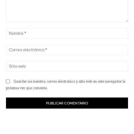
Comentario:
No
Co
ele
Sit
we
Guardar mi nombre, correo electrónico y sitio web en este navegador la
próxima vez que comente.