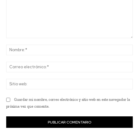
Comentario:
No
Co
ele
Sit
we
Guardar mi nombre, correo electrónico y sitio web en este navegador la
próxima vez que comente.