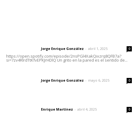
Letras del Director
Letras del director | Un grito en la pared
Jorge Enrique González
-
abril 1, 2025
Letras del director
0
https://open.spotify.com/episode/2nsPGl4XakQixzrq8QFB7a?
si=7zv4RlrdTtKfvEPKJrHDlQ Un grito en la pared es el sentido de...
Las vacas de Huajimic
Jorge Enrique González
-
mayo 6, 2025
Letras del director
0
El peatón y la ciudad
Enrique Martínez
-
abril 4, 2025
Letras del director
0
Lo más popular