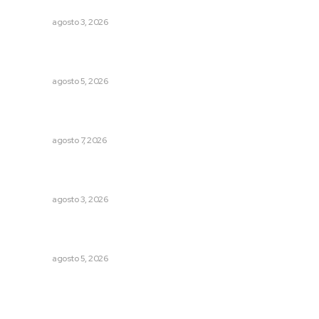
Busca CECAN a los mejores cortometrajes nayaritas
NAYARIT
agosto 3, 2026
Liquidación en ingenio de Puga se ejecuta a 985 pesos
por tonelada
NAYARIT
agosto 5, 2026
Inauguran espacio de lectura y bebeteca en centro
femenil
NAYARIT
agosto 7, 2026
Impulsan ruta turística en San Blas; Mecatán: Tierra de
Agua, Senderos y Plátanos
NAYARIT
agosto 3, 2026
Instalan módulo de atención contra adicciones en plaza
principal
NAYARIT
agosto 5, 2026
Archivo mensual