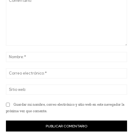
Comentario:
No
Co
ele
Sit
we
Guardar mi nombre, correo electrónico y sitio web en este navegador la
próxima vez que comente.