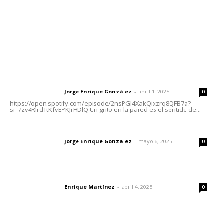
Oficinas Generales: Av. Independencia #355, Tepic,
Nayarit
Letras del Director
Letras del director | Un grito en la pared
Jorge Enrique González
-
abril 1, 2025
Letras del director
0
https://open.spotify.com/episode/2nsPGl4XakQixzrq8QFB7a?
si=7zv4RlrdTtKfvEPKJrHDlQ Un grito en la pared es el sentido de...
Las vacas de Huajimic
Jorge Enrique González
-
mayo 6, 2025
Letras del director
0
El peatón y la ciudad
Enrique Martínez
-
abril 4, 2025
Letras del director
0
Lo más popular