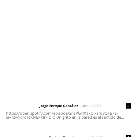
Contáctanos
meridianoredacción@gmail.com
Tels. 3112143809 | 3112103211
Oficinas Generales: Av. Independencia #355, Tepic,
Nayarit
Letras del Director
Letras del director | Un grito en la pared
Jorge Enrique González
-
abril 1, 2025
Letras del director
0
https://open.spotify.com/episode/2nsPGl4XakQixzrq8QFB7a?
si=7zv4RlrdTtKfvEPKJrHDlQ Un grito en la pared es el sentido de...
Las vacas de Huajimic