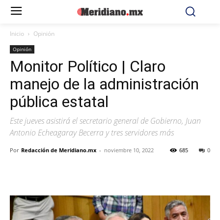
Inicio
Opinión
Opinión
Monitor Político | Claro
manejo de la administración
pública estatal
Este jueves asistirá el secretario general de Gobierno, Juan
Antonio Echeagaray Becerra y tres servidores más
Por
Redacción de Meridiano.mx
-
noviembre 10, 2022
685
0