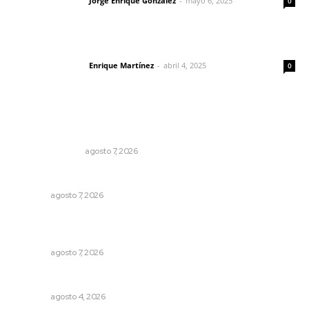
Jorge Enrique González
-
mayo 6, 2025
Letras del director
0
El peatón y la ciudad
Enrique Martínez
-
abril 4, 2025
Letras del director
0
Lo más popular
Edición impresa 08 de agosto de 2026
EDICIÓN IMPRESA
agosto 7, 2026
Honran el legado del maestro Mariano Valadez Navarro
NAYARIT
agosto 7, 2026
Promueven ruta deportiva y ecoturismo en la Sierra del
Café
NAYARIT
agosto 7, 2026
Invitan a descubrir riqueza cultural en ruta Entre Canales
NAYARIT
agosto 4, 2026