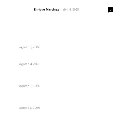
El peatón y la ciudad
Enrique Martínez
-
abril 4, 2025
Letras del director
0
Lo más popular
Triunfa Victorina Morales con el lenguaje milenario de
sus hilos
NAYARIT
agosto 5, 2026
Nayarit, en alerta por los accidentes viales
NAYARIT
agosto 4, 2026
Establecen precio de garantía para ganado en
Compostela
NAYARIT
agosto 5, 2026
Recuperan la audición mediante procesadores
cocleares
NAYARIT
agosto 6, 2026
Más orden en las precampañas