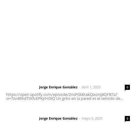
meridianoredacción@gmail.com
Tels. 3112143809 | 3112103211
Oficinas Generales: Av. Independencia #355, Tepic,
Nayarit
Letras del Director
Letras del director | Un grito en la pared
Jorge Enrique González
-
abril 1, 2025
Letras del director
0
https://open.spotify.com/episode/2nsPGl4XakQixzrq8QFB7a?
si=7zv4RlrdTtKfvEPKJrHDlQ Un grito en la pared es el sentido de...
Las vacas de Huajimic
Jorge Enrique González
-
mayo 6, 2025
Letras del director
0