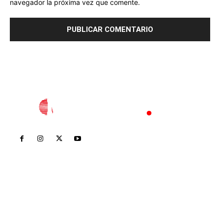
navegador la próxima vez que comente.
Inicio
Nayarit
Nacional
Policiaca
Opinión
Deportes
Edición Impresa
Sociales
Meridiano Vallarta
Contáctanos