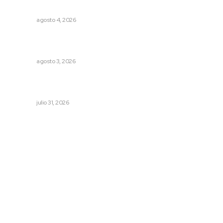
periodo vacacional
NAYARIT
agosto 4, 2026
Promueven saberes ancestrales en la ruta Potrero
Tradicional
NAYARIT
agosto 3, 2026
Entregan apoyos para techado en comunidades en Del
Nayar
NAYARIT
julio 31, 2026
Archivo mensual
agosto 2026
julio 2026
junio 2026
mayo 2026