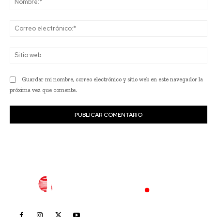
Co
ele
Sit
we
Guardar mi nombre, correo electrónico y sitio web en este navegador la
próxima vez que comente.