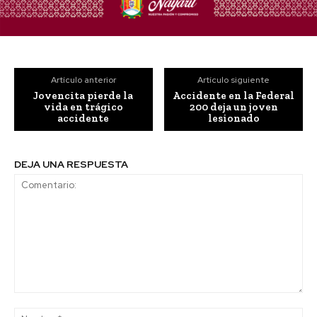
Artículo anterior
Artículo siguiente
Jovencita pierde la
Accidente en la Federal
vida en trágico
200 deja un joven
accidente
lesionado
DEJA UNA RESPUESTA
Comentario:
No