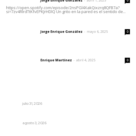
Jorge Enrique González
-
abril 1, 2025
Letras del director
0
https://open.spotify.com/episode/2nsPGl4XakQixzrq8QFB7a?
si=7zv4RlrdTtKfvEPKJrHDlQ Un grito en la pared es el sentido de...
Las vacas de Huajimic
Jorge Enrique González
-
mayo 6, 2025
Letras del director
0
El peatón y la ciudad
Enrique Martínez
-
abril 4, 2025
Letras del director
0
Lo más popular
Brinda el DIF asistencia alimentaria en las Olimpiadas de
Oro 2026
NAYARIT
julio 31, 2026
Las razones y los días por definir
OPINIÓN
agosto 3, 2026
Reportan buen comportamiento ciudadano durante