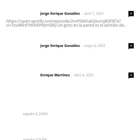
Letras del director | Un grito en la pared
Jorge Enrique González
-
abril 1, 2025
Letras del director
0
https://open.spotify.com/episode/2nsPGl4XakQixzrq8QFB7a?
si=7zv4RlrdTtKfvEPKJrHDlQ Un grito en la pared es el sentido de...
Las vacas de Huajimic
Jorge Enrique González
-
mayo 6, 2025
Letras del director
0
El peatón y la ciudad
Enrique Martínez
-
abril 4, 2025
Letras del director
0
Lo más popular
Caen ingresos por remesas durante el primer semestre
NAYARIT
agosto 3, 2026
Analizan potencial minero en diversas regiones del
estado
NAYARIT
agosto 7, 2026