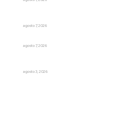
Capacitan a funcionarios de Tepic en sensibilización
sobre autismo
NAYARIT
agosto 7, 2026
Concluye registro de fichas para la UT
NAYARIT
agosto 7, 2026
Prevención del feminicidio: la urgencia de la denuncia
temprana
NAYARIT
agosto 3, 2026
Archivo mensual
agosto 2026
julio 2026
junio 2026