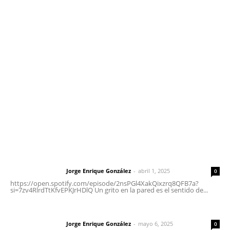
Contáctanos
meridianoredacción@gmail.com
Tels. 3112143809 | 3112103211
Oficinas Generales: Av. Independencia #355, Tepic,
Nayarit
Letras del Director
Letras del director | Un grito en la pared
Jorge Enrique González
-
abril 1, 2025
Letras del director
0
https://open.spotify.com/episode/2nsPGl4XakQixzrq8QFB7a?
si=7zv4RlrdTtKfvEPKJrHDlQ Un grito en la pared es el sentido de...
Las vacas de Huajimic
Jorge Enrique González
-
mayo 6, 2025
Letras del director
0