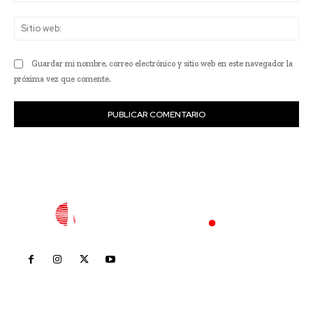
Sit
we
Guardar mi nombre, correo electrónico y sitio web en este navegador la
próxima vez que comente.
Inicio
Nayarit
Nacional
Policiaca
Opinión
Deportes
Edición Impresa
Sociales
Meridiano Vallarta