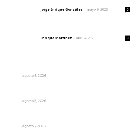
Las vacas de Huajimic
Jorge Enrique González
-
mayo 6, 2025
Letras del director
0
El peatón y la ciudad
Enrique Martínez
-
abril 4, 2025
Letras del director
0
Lo más popular
Premian a niños con recorrido cultural en San Blas
NAYARIT
agosto 6, 2026
Perdió todo por las drogas, pero logró recuperar a su
familia
NAYARIT
agosto 5, 2026
Impulsan proyectos productivos con créditos a tasa
cero de interés
NAYARIT
agosto 7, 2026