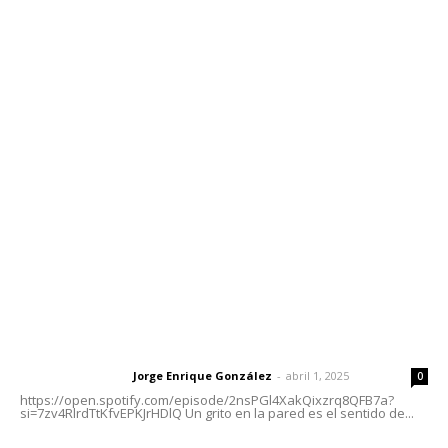
Contáctanos
meridianoredacción@gmail.com
Tels. 3112143809 | 3112103211
Oficinas Generales: Av. Independencia #355, Tepic,
Nayarit
Letras del Director
Letras del director | Un grito en la pared
Jorge Enrique González
-
abril 1, 2025
Letras del director
0
https://open.spotify.com/episode/2nsPGl4XakQixzrq8QFB7a?
si=7zv4RlrdTtKfvEPKJrHDlQ Un grito en la pared es el sentido de...