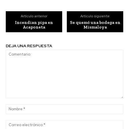
Artículo anterior
Artículo siguiente
Incendian pipa en
Se quemó una bodega en
Acaponeta
Mismaloya
DEJA UNA RESPUESTA
Comentario:
No
Co
ele