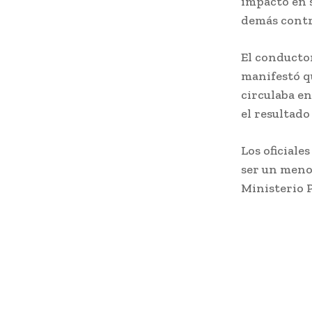
impactó en 
demás contr
El conductor
manifestó qu
circulaba en
el resultad
Los oficial
ser un menor
Ministerio P