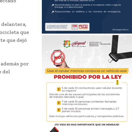
yectado
 delantera,
ocicleta que
te que dejó
y además por
e del