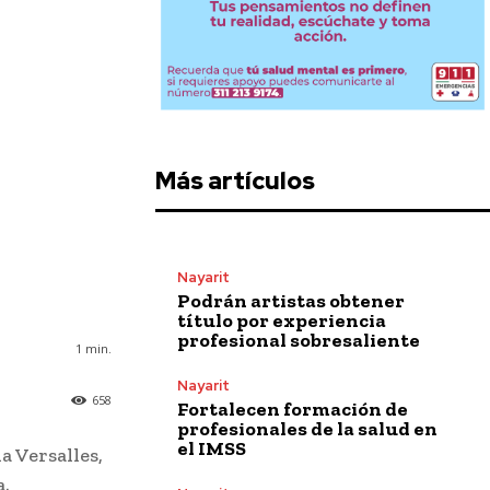
Más artículos
Nayarit
Podrán artistas obtener
título por experiencia
profesional sobresaliente
1
min.
Nayarit
658
Fortalecen formación de
profesionales de la salud en
el IMSS
a Versalles,
a.