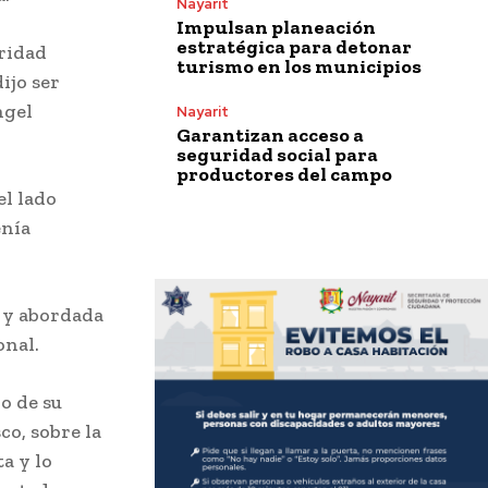
Nayarit
Impulsan planeación
estratégica para detonar
uridad
turismo en los municipios
ijo ser
ngel
Nayarit
Garantizan acceso a
seguridad social para
productores del campo
el lado
enía
 y abordada
onal.
o de su
co, sobre la
a y lo