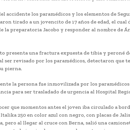
del accidente los paramédicos y los elementos de Seg
laron tirado a un jovencito de 17 años de edad, el cual d
de la preparatoria Jacobo y responder al nombre de Á
to presenta una fractura expuesta de tibia y peroné d
al ser revisado por los paramédicos, detectaron que t
u pierna.
nte la persona fue inmovilizada por los paramédicos
ncia para ser trasladado de urgencia al Hospital Regi
ocer que momentos antes el joven iba circulado a bord
Italika 250 en color azul con negro, con placas de Jalis
a, pero al llegar al cruce con Berna, salió una camionet