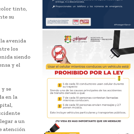
olor tinto,
nte su
 la avenida
ntre los
venida siendo
ensa y el
 y se
da en la
pital,
accidente
legar a un
de atención