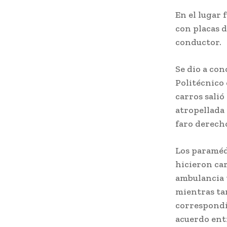
En el lugar 
con placas d
conductor.
Se dio a con
Politécnico 
carros salió
atropellada 
faro derech
Los paraméd
hicieron car
ambulancia y
mientras tan
correspondie
acuerdo entr