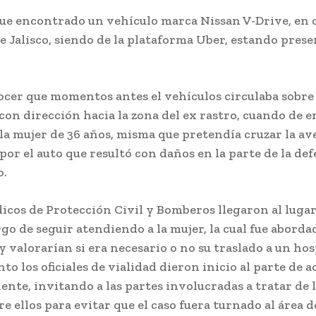
fue encontrado un vehículo marca Nissan V-Drive, en c
e Jalisco, siendo de la plataforma Uber, estando prese
ocer que momentos antes el vehículos circulaba sobre
con dirección hacia la zona del ex rastro, cuando de e
 la mujer de 36 años, misma que pretendía cruzar la a
por el auto que resultó con daños en la parte de la def
o.
icos de Protección Civil y Bomberos llegaron al lugar
go de seguir atendiendo a la mujer, la cual fue aborda
 valorarían si era necesario o no su traslado a un hos
to los oficiales de vialidad dieron inicio al parte de 
nte, invitando a las partes involucradas a tratar de l
e ellos para evitar que el caso fuera turnado al área 