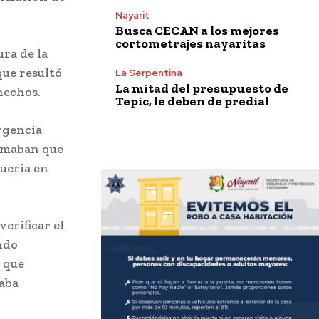
Nayarit
Busca CECAN a los mejores
cortometrajes nayaritas
ura de la
que resultó
La Serpentina
La mitad del presupuesto de
hechos.
Tepic, le deben de predial
rgencia
ormaban que
quería en
erificar el
ndo
 que
taba