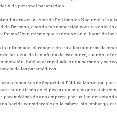
ades y de personal paramédico.
tendía cruzar la avenida Politécnico Nacional a la alt
ad de Derecho, cuando fue embestida por un vehículo 
ataforma Uber, mismo que se detuvo en el lugar de los 
a lo informado, el reporte entró a los números de eme
s de las 10:00 de la mañana de este lunes, cuando inf
en mención, habían atropellado a una persona y se re
sencia de los paramédicos.
garon elementos de Seguridad Pública Municipal para v
ontrando tirada en el piso a una mujer que estaba sie
or paramédicos de una empresa particular, detectando
na herida considerable en la cabeza, sin embargo, es