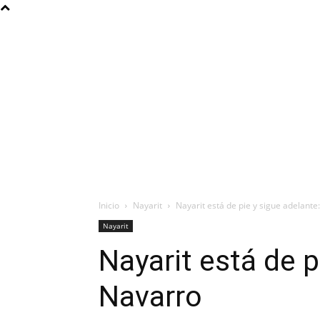
Inicio
Nayarit
Nayarit está de pie y sigue adelante
Nayarit
Nayarit está de p
Navarro