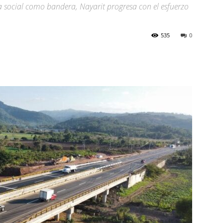
cia social como bandera, Nayarit progresa con el esfuerzo
535
0