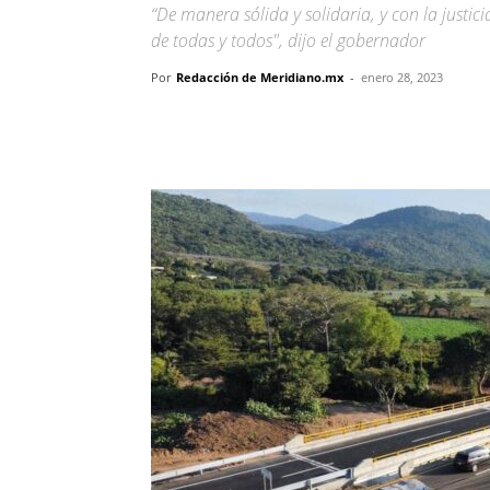
“De manera sólida y solidaria, y con la justi
de todas y todos", dijo el gobernador
Por
Redacción de Meridiano.mx
-
enero 28, 2023