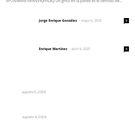
si=7zv4RlrdTtKfvEPKJrHDlQ Un grito en la pared es el sentido de...
Las vacas de Huajimic
Jorge Enrique González
-
mayo 6, 2025
Letras del director
0
El peatón y la ciudad
Enrique Martínez
-
abril 4, 2025
Letras del director
0
Lo más popular
Lluvias y maleantes dañaron planteles en distintos
municipios de Nayarit
NAYARIT
agosto 5, 2026
Buen gobierno, buen liderazgo y la amenaza de la
politiquería
OPINIÓN
agosto 4, 2026
Autócrata, con distancia