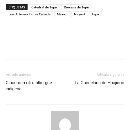
ETIQUETAS
Catedral de Tepic
Diócesis de Tepic
Luis Artemio Flores Calzada
México
Nayarit
Tepic
Artículo anterior
Artículo siguiente
Clausuran otro albergue
La Candelaria de Huajicori
indígena