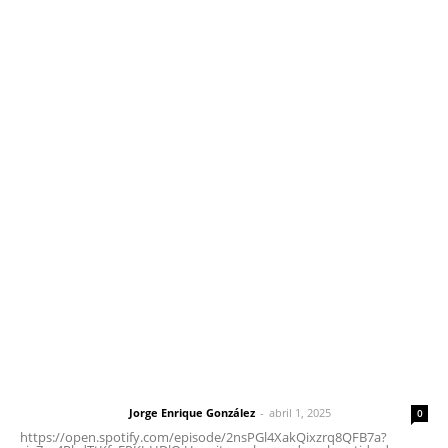
Inicio
Nayarit
Nacional
Policiaca
Opinión
Deportes
Edición Impresa
Sociales
Meridiano Vallarta
Contáctanos
meridianoredacción@gmail.com
Tels. 3112143809 | 3112103211
Oficinas Generales: Av. Independencia #355, Tepic,
Nayarit
Letras del Director
Letras del director | Un grito en la pared
Jorge Enrique González
-
abril 1, 2025
Letras del director
0
https://open.spotify.com/episode/2nsPGl4XakQixzrq8QFB7a?