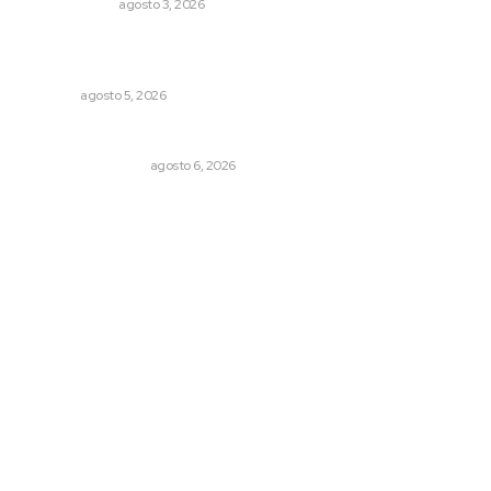
OTRAS VOCES
agosto 3, 2026
Reafirma DIF Nayarit atención directa a comunidades
vulnerables
NAYARIT
agosto 5, 2026
Por inseguridad, cero aguacate a Estados Unidos
MONITOR POLÍTICO
agosto 6, 2026
Archivo mensual
agosto 2026
julio 2026
junio 2026
mayo 2026
abril 2026
marzo 2026