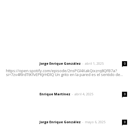
Oficinas Generales: Av. Independencia #355, Tepic,
Nayarit
Letras del Director
Letras del director | Un grito en la pared
Jorge Enrique González
-
abril 1, 2025
Letras del director
0
https://open.spotify.com/episode/2nsPGl4XakQixzrq8QFB7a?
si=7zv4RlrdTtKfvEPKJrHDlQ Un grito en la pared es el sentido de...
El peatón y la ciudad
Enrique Martínez
-
abril 4, 2025
Letras del director
0
Las vacas de Huajimic
Jorge Enrique González
-
mayo 6, 2025
Letras del director
0