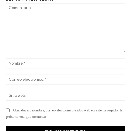
Comentario:
No
Co
ele
Sit
we
Guardar mi nombre, correo electrónico y sitio web en este navegador la
próxima vez que comente.