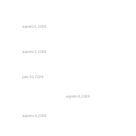
Lo más popular
Nacen venados cola blanca en Parque Tachií
NAYARIT
agosto 5, 2026
Exigen adaptar fechas de veda ante riesgos climáticos
y comerciales
NAYARIT
agosto 3, 2026
Esperan 50 mil visitantes en el Pico Rivera Sports Arena;
preparan Feria de Nayarit en California
NAYARIT
julio 30, 2026
Cuando el río suena, ¿quién escucha?
EL ATAQUE DE LOS QUE OBSERVAN
agosto 6, 2026
Nayarit, en alerta por los accidentes viales
NAYARIT
agosto 4, 2026