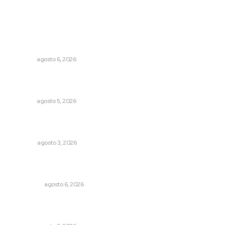
Lo más popular
Buscan asegurar precio competitivo para el arroz
nayarita
NAYARIT
agosto 6, 2026
Explican origen científico de inundaciones en Tepic y
Xalisco
NAYARIT
agosto 5, 2026
El ser humano ―vivo y difunto― es como un soplo,
como una sombra que pasa
OPINIÓN
agosto 3, 2026
Mecánico estrella vehículo que acababa de reparar en la
Tepic-Mazatlán
POLICIACA
agosto 6, 2026
Refuerzan blindaje estatal ante conflictos en regiones
vecinas