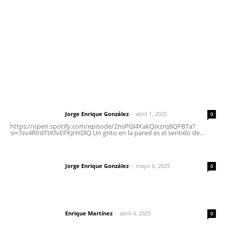
Oficinas Generales: Av. Independencia #355, Tepic,
Nayarit
Letras del Director
Letras del director | Un grito en la pared
Jorge Enrique González
-
abril 1, 2025
Letras del director
0
https://open.spotify.com/episode/2nsPGl4XakQixzrq8QFB7a?
si=7zv4RlrdTtKfvEPKJrHDlQ Un grito en la pared es el sentido de...
Las vacas de Huajimic
Jorge Enrique González
-
mayo 6, 2025
Letras del director
0
El peatón y la ciudad
Enrique Martínez
-
abril 4, 2025
Letras del director
0