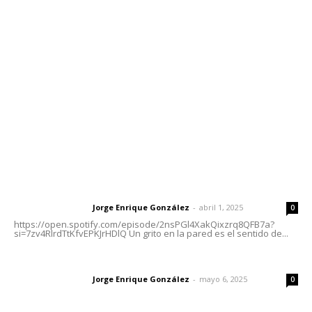
meridianoredacción@gmail.com
Tels. 3112143809 | 3112103211
Oficinas Generales: Av. Independencia #355, Tepic,
Nayarit
Letras del Director
Letras del director | Un grito en la pared
Jorge Enrique González
-
abril 1, 2025
Letras del director
0
https://open.spotify.com/episode/2nsPGl4XakQixzrq8QFB7a?
si=7zv4RlrdTtKfvEPKJrHDlQ Un grito en la pared es el sentido de...
Las vacas de Huajimic
Jorge Enrique González
-
mayo 6, 2025
Letras del director
0