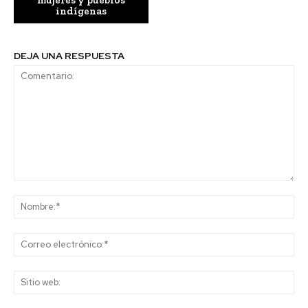
indígenas
DEJA UNA RESPUESTA
Comentario:
No
Co
ele
Sit
we