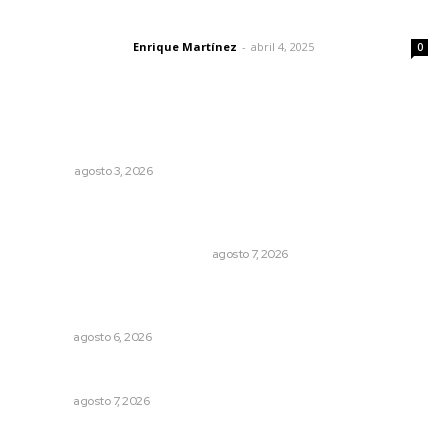
El peatón y la ciudad
Enrique Martínez
-
abril 4, 2025
Letras del director
0
Lo más popular
Más orden en las precampañas
OPINIÓN
agosto 3, 2026
La Princesa Mololoa y el tóxico que se convirtió en
volcán
LA HISTORIA TAMBIÉN ES NOTICIA
agosto 7, 2026
Supervisan normas de calidad en establecimientos
turísticos de Tepic
NAYARIT
agosto 6, 2026
Concluye registro de fichas para la UT
NAYARIT
agosto 7, 2026
Sancionarán cobro obligatorio de propinas