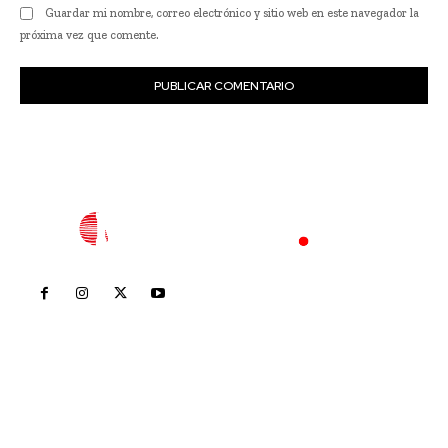
Guardar mi nombre, correo electrónico y sitio web en este navegador la
próxima vez que comente.
Inicio
Nayarit
Nacional
Policiaca
Opinión
Deportes
Edición Impresa
Sociales
Meridiano Vallarta
Contáctanos