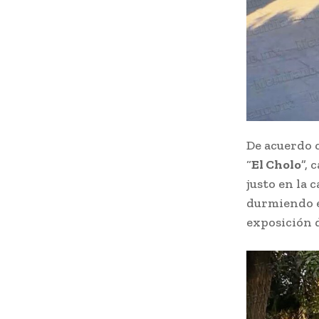
De acuerdo 
“
El Cholo
”,
justo en la
durmiendo e
exposición d