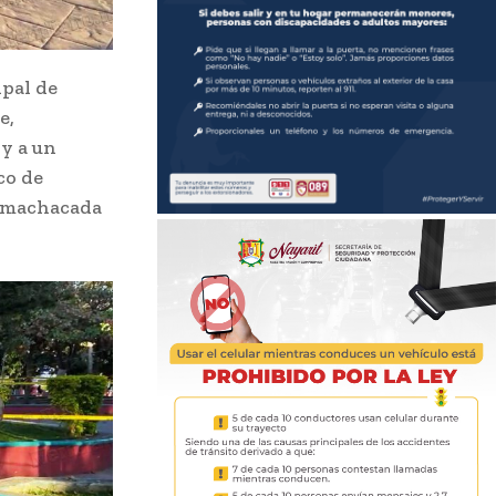
ipal de
e,
 y a un
co de
e machacada