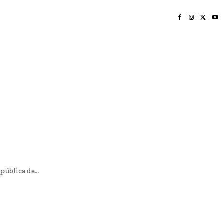
INICIO
NAYARIT
NACIONAL
POLICIACA
OPINIÓN
DEPORTES
EDICIÓN IMPRESA
SOCIALES
MERIDIANO VALLARTA
ública de...