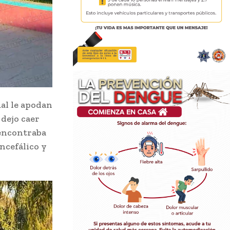
al le apodan
 dejo caer
 encontraba
ncefálico y