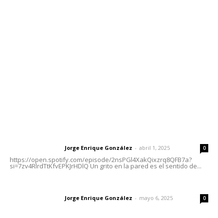
meridianoredacción@gmail.com
Tels. 3112143809 | 3112103211
Oficinas Generales: Av. Independencia #355, Tepic,
Nayarit
Letras del Director
Letras del director | Un grito en la pared
Jorge Enrique González
-
abril 1, 2025
Letras del director
0
https://open.spotify.com/episode/2nsPGl4XakQixzrq8QFB7a?
si=7zv4RlrdTtKfvEPKJrHDlQ Un grito en la pared es el sentido de...
Las vacas de Huajimic
Jorge Enrique González
-
mayo 6, 2025
Letras del director
0