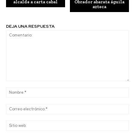
alcalde a carta cabal
Obrador abarata águila
azteca
DEJA UNA RESPUESTA
Comentario:
No
Co
ele
Sit
we