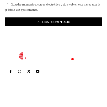
Guardar mi nombre, correo electrónico y sitio web en este navegador la
próxima vez que comente.
Inicio
Nayarit
Nacional
Policiaca
Opinión
Deportes
Edición Impresa
Sociales
Meridiano Vallarta
Contáctanos