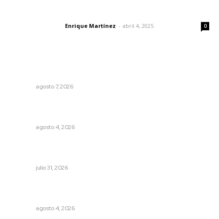
El peatón y la ciudad
Enrique Martínez
-
abril 4, 2025
Letras del director
0
Lo más popular
Preparan cooperativistas zafra camaronera
NAYARIT
agosto 7, 2026
Reportan buen comportamiento ciudadano durante
periodo vacacional
NAYARIT
agosto 4, 2026
Impulsan competitividad turística mediante diálogo
directo en Santa María
NAYARIT
julio 31, 2026
Abren convocatoria de ingreso para la Escuela de Bellas
Artes
NAYARIT
agosto 4, 2026