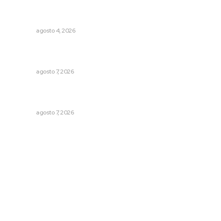
Aclara Marakame tarifas y programas de apoyo para
rehabilitación
NAYARIT
agosto 4, 2026
Refuerzan operativos de seguridad para garantizar la
tranquilidad ciudadana
NAYARIT
agosto 7, 2026
Reconocen a jóvenes por impulsar proyectos
comunitarios
NAYARIT
agosto 7, 2026
Archivo mensual
agosto 2026
julio 2026
junio 2026