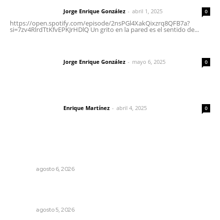
Jorge Enrique González
-
abril 1, 2025
Letras del director
0
https://open.spotify.com/episode/2nsPGl4XakQixzrq8QFB7a?
si=7zv4RlrdTtKfvEPKJrHDlQ Un grito en la pared es el sentido de...
Las vacas de Huajimic
Jorge Enrique González
-
mayo 6, 2025
Letras del director
0
El peatón y la ciudad
Enrique Martínez
-
abril 4, 2025
Letras del director
0
Lo más popular
Plantarán en Nayarit miles de árboles
NAYARIT
agosto 6, 2026
Regresa guerrero de estilo Ixtlán del Río que estuvo
exhibido en el Met de Nueva York
NAYARIT
agosto 5, 2026