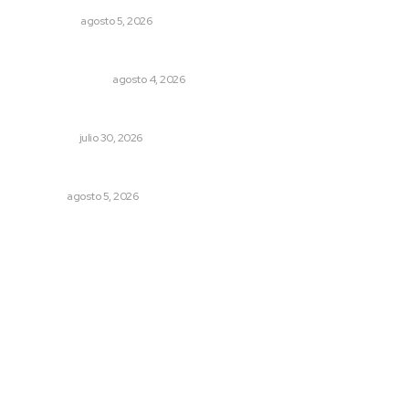
POLICIACA
agosto 5, 2026
Edición impresa 04 de agosto de 2026
EDICIÓN IMPRESA
agosto 4, 2026
Crece economía mexicana 2.1 por ciento
NACIONAL
julio 30, 2026
Nacen venados cola blanca en Parque Tachií
NAYARIT
agosto 5, 2026
Archivo mensual
agosto 2026
julio 2026
junio 2026
mayo 2026