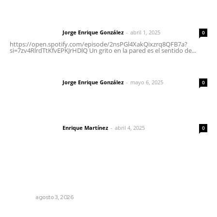
Letras del director | Un grito en la pared
Jorge Enrique González
-
abril 1, 2025
Letras del director
0
https://open.spotify.com/episode/2nsPGl4XakQixzrq8QFB7a?
si=7zv4RlrdTtKfvEPKJrHDlQ Un grito en la pared es el sentido de...
Las vacas de Huajimic
Jorge Enrique González
-
mayo 6, 2025
Letras del director
0
El peatón y la ciudad
Enrique Martínez
-
abril 4, 2025
Letras del director
0
Lo más popular
Fortalecen formación de profesionales de la salud en el
IMSS
NAYARIT
agosto 3, 2026
Árboles aplastan casas y camioneta en Tepic