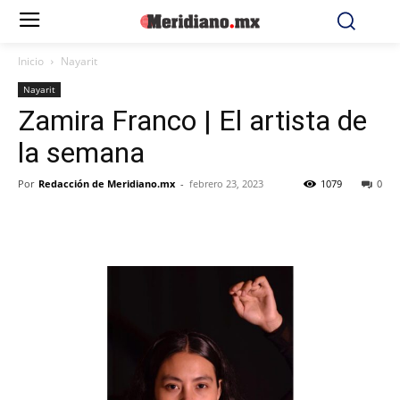
Inicio
Nayarit
Nayarit
Zamira Franco | El artista de
la semana
Por
Redacción de Meridiano.mx
-
febrero 23, 2023
1079
0