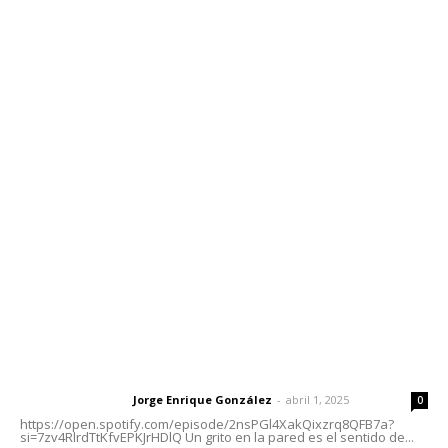
Edición Impresa
Sociales
Meridiano Vallarta
Contáctanos
meridianoredacción@gmail.com
Tels. 3112143809 | 3112103211
Oficinas Generales: Av. Independencia #355, Tepic,
Nayarit
Letras del Director
Letras del director | Un grito en la pared
Jorge Enrique González
-
abril 1, 2025
Letras del director
0
https://open.spotify.com/episode/2nsPGl4XakQixzrq8QFB7a?
si=7zv4RlrdTtKfvEPKJrHDlQ Un grito en la pared es el sentido de...