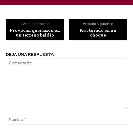
Artículo anterior
Artículo siguiente
Provocan quemazón en
Fracturado en un
un terreno baldío
choque
DEJA UNA RESPUESTA
Comentario:
No