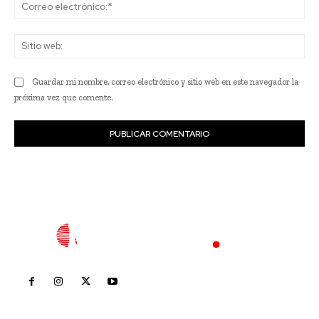
Co
ele
Sit
we
Guardar mi nombre, correo electrónico y sitio web en este navegador la
próxima vez que comente.
Inicio
Nayarit
Nacional
Policiaca
Opinión
Deportes