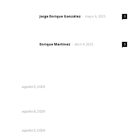
Las vacas de Huajimic
Jorge Enrique González
-
mayo 6, 2025
Letras del director
0
El peatón y la ciudad
Enrique Martínez
-
abril 4, 2025
Letras del director
0
Lo más popular
Recuperan milenario sello ritual de la cultura Aztatlán en
Nayarit
NAYARIT
agosto 5, 2026
Promueven descuentos en recargos y facilidades para
contratos de agua
NAYARIT
agosto 6, 2026
Prohibirán celulares en escuelas de Nayarit
NAYARIT
agosto 5, 2026