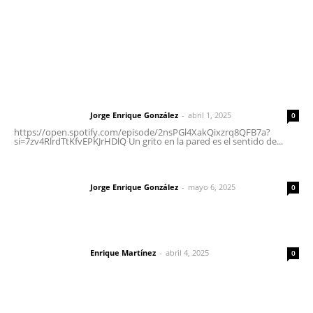
Nayarit
Letras del Director
Letras del director | Un grito en la pared
Jorge Enrique González
-
abril 1, 2025
Letras del director
0
https://open.spotify.com/episode/2nsPGl4XakQixzrq8QFB7a?
si=7zv4RlrdTtKfvEPKJrHDlQ Un grito en la pared es el sentido de...
Las vacas de Huajimic
Jorge Enrique González
-
mayo 6, 2025
Letras del director
0
El peatón y la ciudad
Enrique Martínez
-
abril 4, 2025
Letras del director
0
Lo más popular