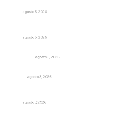
Sancionarán cobro obligatorio de propinas
NAYARIT
agosto 5, 2026
Sancionan conductas de asedio para proteger la
tranquilidad comunitaria
NAYARIT
agosto 5, 2026
Policías municipales adultas
LA SERPENTINA
agosto 3, 2026
Eliminan delincuente en Bahía de Banderas
POLICIACA
agosto 3, 2026
Inauguran espacio de lectura y bebeteca en centro
femenil
NAYARIT
agosto 7, 2026
Archivo mensual